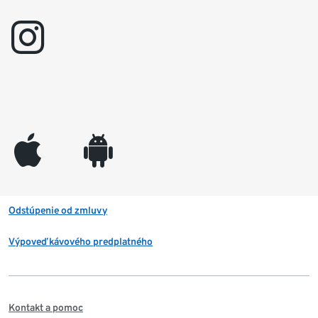
instagram
appleinc
android
Odstúpenie od zmluvy
Výpoveď kávového predplatného
Kontakt a pomoc