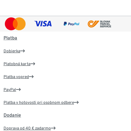
Platba
Dobierka
Platobná karta
Platba vopred
PayPal
Platba v hotovosti pri osobnom odbere
Dodanie
Doprava od 40 € zadarmo