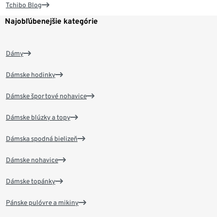
Tchibo Blog
Najobľúbenejšie kategórie
Dámy
Dámske hodinky
Dámske športové nohavice
Dámske blúzky a topy
Dámska spodná bielizeň
Dámske nohavice
Dámske topánky
Pánske pulóvre a mikiny