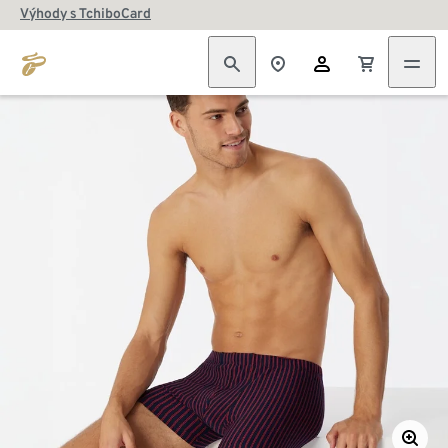
Výhody s TchiboCard