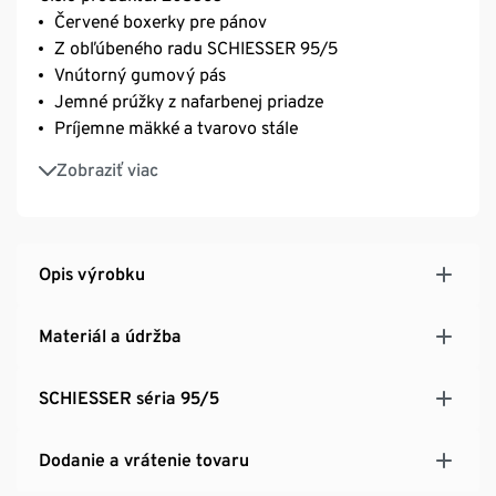
Červené boxerky pre pánov
Z obľúbeného radu SCHIESSER 95/5
Vnútorný gumový pás
Jemné prúžky z nafarbenej priadze
Príjemne mäkké a tvarovo stále
Dokonale sedia vďaka elastickému jednoduchému
Zobraziť viac
džerseju
Opis výrobku
Materiál a údržba
SCHIESSER séria 95/5
Dodanie a vrátenie tovaru