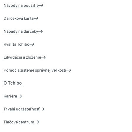
Návody na použitie
Darčeková karta
Nápady na darčeky
Kvalita Tchibo
Likvidácia a zloženie
Pomoc a zistenie správnej veľkosti
O Tchibo
Kariéra
Trvalá udržateľnosť
Tlačové centrum