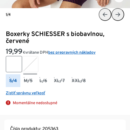
1/4
Boxerky SCHIESSER s biobavlnou,
červené
19,99
vrátane DPH
bez prepravných nákladov
€
S/4
M/5
L/6
XL/7
XXL/8
Zistiť správnu veľkosť
Momentálne nedostupné
Číslo produktu: 205363