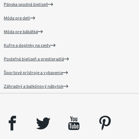
Pánska spodná bielizeň
Móda pre deti
Móda pre bábätká
Kufre a doplnky na cesty
Posteľná bielizeň a prestieradlá
Športové prístroje a vybavenie
Záhradný a balkónový nábytok
facebook
twitter
youtube
pinterest