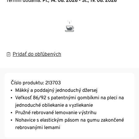
Termín dodania:
Pi., 14. 08. 2026 - St., 19. 08. 2026
Pridať do obľúbených
Číslo produktu: 213703
Mäkký a poddajný jednoduchý džersej
Veľkosť 86/92 s patentnými gombíkmi na pleci na
jednoduché obliekanie a vyzliekanie
Pružné rebrované lemovanie výstrihu
Nohavice s elastickým pásom na gumu zakončené
rebrovanými lemami