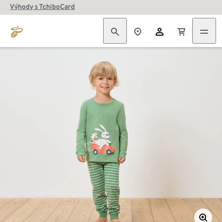
Výhody s TchiboCard