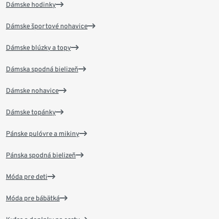
Dámske hodinky
Dámske športové nohavice
Dámske blúzky a topy
Dámska spodná bielizeň
Dámske nohavice
Dámske topánky
Pánske pulóvre a mikiny
Pánska spodná bielizeň
Móda pre deti
Móda pre bábätká