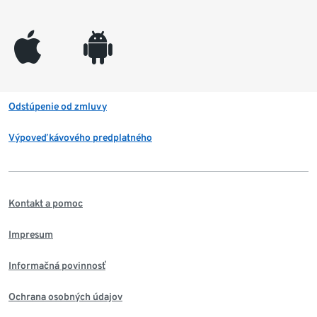
appleinc
android
Odstúpenie od zmluvy
Výpoveď kávového predplatného
Kontakt a pomoc
Impresum
Informačná povinnosť
Ochrana osobných údajov