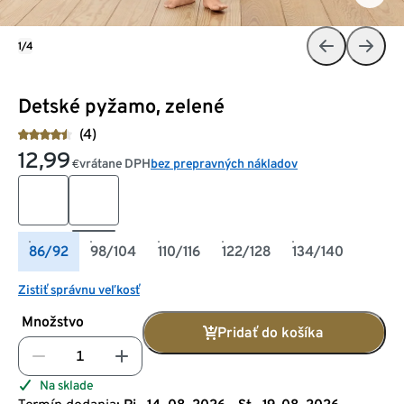
1/4
Detské pyžamo, zelené
(4)
12,99
vrátane DPH
bez prepravných nákladov
€
86/92
98/104
110/116
122/128
134/140
Zistiť správnu veľkosť
Množstvo
Pridať do košíka
Na sklade