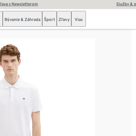
zľava s Newsletterom
Služby & 
Bývanie & Záhrada
Šport
Zľavy
Viac