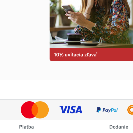
10% uvítacia zľava¹
Platba
Dodanie