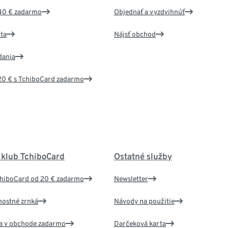
40 € zadarmo
Objednať a vyzdvihnúť
ta
Nájsť obchod
dania
20 € s TchiboCard zadarmo
 klub TchiboCard
Ostatné služby
chiboCard od 20 € zadarmo
Newsletter
nostné zrnká
Návody na použitie
va v obchode zadarmo
Darčeková karta