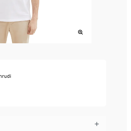
hrudi