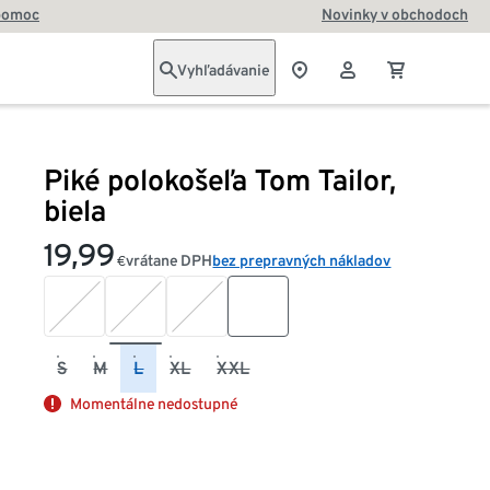
pomoc
Novinky v obchodoch
Vyhľadávanie
Piké polokošeľa Tom Tailor,
biela
19,99
vrátane DPH
bez prepravných nákladov
€
S
M
L
XL
XXL
Momentálne nedostupné