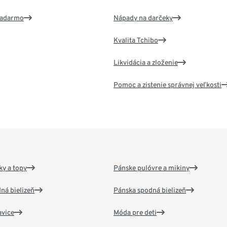
 zadarmo
Nápady na darčeky
Kvalita Tchibo
Likvidácia a zloženie
Pomoc a zistenie správnej veľkosti
y a topy
Pánske pulóvre a mikiny
ná bielizeň
Pánska spodná bielizeň
vice
Móda pre deti