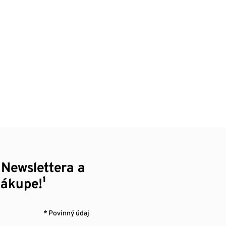
 Newslettera a
nákupe!¹
* Povinný údaj