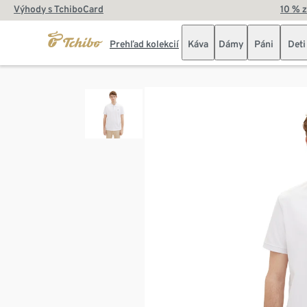
Výhody s TchiboCard
10 % 
Prehľad kolekcií
Káva
Dámy
Páni
Deti