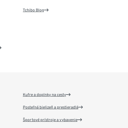
Tchibo Blog
Kufre a doplnky na cesty
Posteľná bielizeň a prestieradlá
Športové prístroje a vybavenie