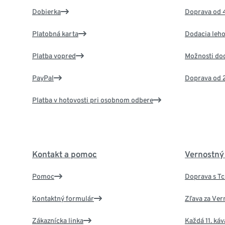
Dobierka
Doprava od 
Platobná karta
Dodacia leho
Platba vopred
Možnosti do
PayPal
Doprava od 
Platba v hotovosti pri osobnom odbere
Kontakt a pomoc
Vernostný
Pomoc
Doprava s T
Kontaktný formulár
Zľava za Ver
Zákaznícka linka
Každá 11. ká