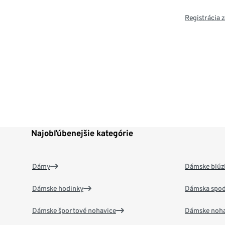
Registrácia
Najobľúbenejšie kategórie
Dámy
Dámske blúzk
Dámske hodinky
Dámska spod
Dámske športové nohavice
Dámske noha