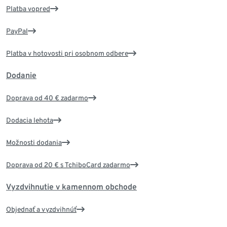
Platba vopred
PayPal
Platba v hotovosti pri osobnom odbere
Dodanie
Doprava od 40 € zadarmo
Dodacia lehota
Možnosti dodania
Doprava od 20 € s TchiboCard zadarmo
Vyzdvihnutie v kamennom obchode
Objednať a vyzdvihnúť