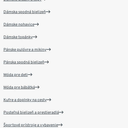
Dámska spodná bielizeň
Dámske nohavice
Dámske topánky
Pánske pulóvre a mikiny
Pánska spodná bielizeň
Móda pre deti
Móda pre bábätká
Kufre a doplnky na cesty
Posteľná bielizeň a prestieradlá
Športové prístroje a vybavenie