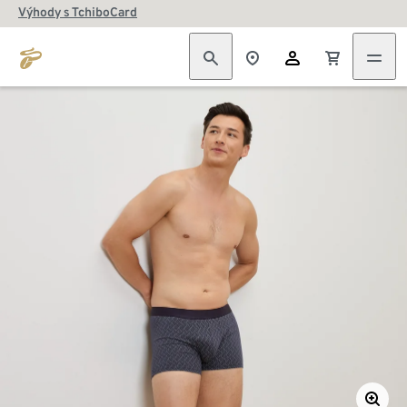
Výhody s TchiboCard