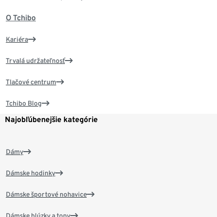
O Tchibo
Kariéra
Trvalá udržateľnosť
Tlačové centrum
Tchibo Blog
Najobľúbenejšie kategórie
Dámy
Dámske hodinky
Dámske športové nohavice
Dámske blúzky a topy