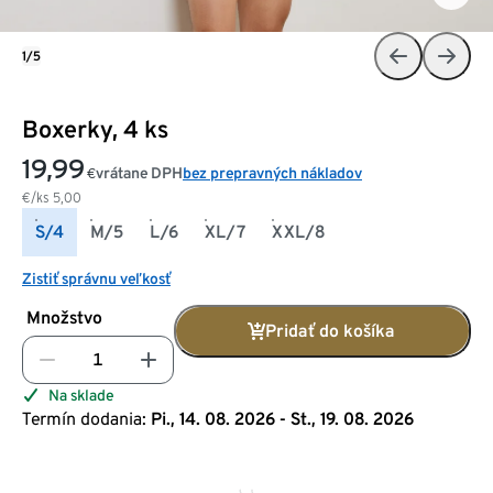
1/5
Boxerky, 4 ks
19,99
vrátane DPH
bez prepravných nákladov
€
€/ks
5,00
S/4
M/5
L/6
XL/7
XXL/8
Zistiť správnu veľkosť
Množstvo
Pridať do košíka
Na sklade
Termín dodania:
Pi., 14. 08. 2026 - St., 19. 08. 2026