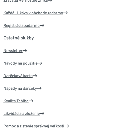
Zľava za Vernostné zrnká
Každá 11. káva v obchode zadarmo
Registrácia zadarmo
Ostatné služby
Newsletter
Návody na použitie
Darčeková karta
Nápady na darčeky
Kvalita Tchibo
Likvidácia a zloženie
Pomoc a zistenie správnej veľkosti