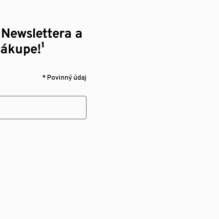
 Newslettera a
nákupe!¹
* Povinný údaj