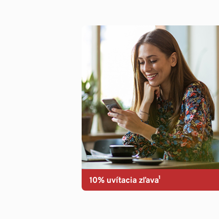
10% uvítacia zľava¹