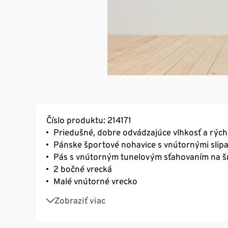
Číslo produktu: 214171
Priedušné, dobre odvádzajúce vlhkosť a rýc
Pánske športové nohavice s vnútornými slip
Pás s vnútorným tunelovým sťahovaním na 
2 bočné vrecká
Malé vnútorné vrecko
S bočnými rozparkami
Zobraziť viac
Reflexné dizajnové prvky
S elastanom: dobre držia tvar, perfektne se