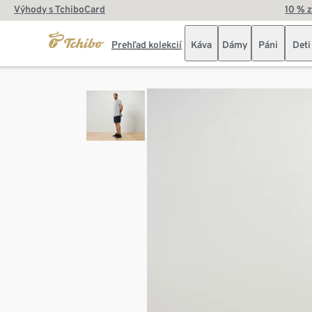
Výhody s TchiboCard
10 % 
Prehľad kolekcií
Káva
Dámy
Páni
Deti