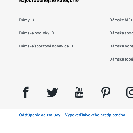
Najobľúbenejšie kategórie
Dámy
Dámske blúzk
Dámske hodinky
Dámska spod
Dámske športové nohavice
Dámske noha
Dámske top
facebook
twitter
youtube
pinterest
insta
Odstúpenie od zmluvy
Výpoveď kávového predplatného