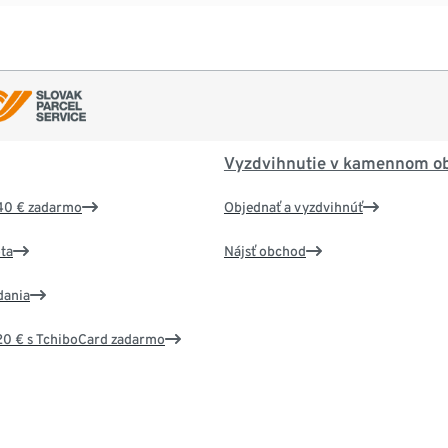
Vyzdvihnutie v kamennom o
40 € zadarmo
Objednať a vyzdvihnúť
ta
Nájsť obchod
dania
20 € s TchiboCard zadarmo