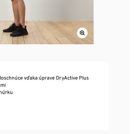
hloschnúce vďaka úprave DryActive Plus
ami
šnúrku
dia a zároveň umožňujú úplnú voľnosť pohybu.