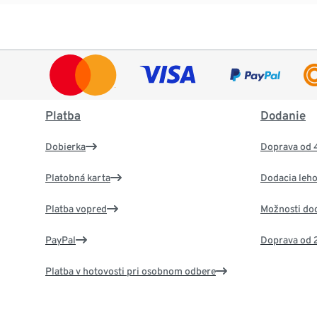
Platba
Dodanie
Dobierka
Doprava od 
Platobná karta
Dodacia leho
Platba vopred
Možnosti do
PayPal
Doprava od 
Platba v hotovosti pri osobnom odbere