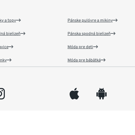
y a topy
Pánske pulóvre a mikiny
ná bielizeň
Pánska spodná bielizeň
vice
Móda pre deti
ánky
Móda pre bábätká
gram
appleinc
android