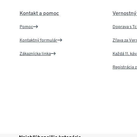
Kontakt a pomoc
Vernostný
Pomoc
Doprava s T
Kontaktný formulár
Zľava za Ver
Zákaznícka linka
Každá 11. ká
Registrácia