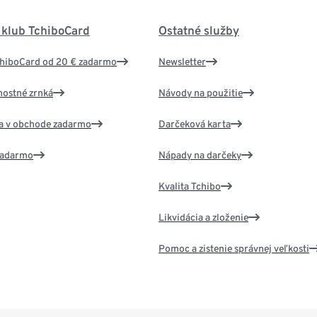
 klub TchiboCard
Ostatné služby
chiboCard od 20 € zadarmo
Newsletter
nostné zrnká
Návody na použitie
va v obchode zadarmo
Darčeková karta
 zadarmo
Nápady na darčeky
Kvalita Tchibo
Likvidácia a zloženie
Pomoc a zistenie správnej veľkosti