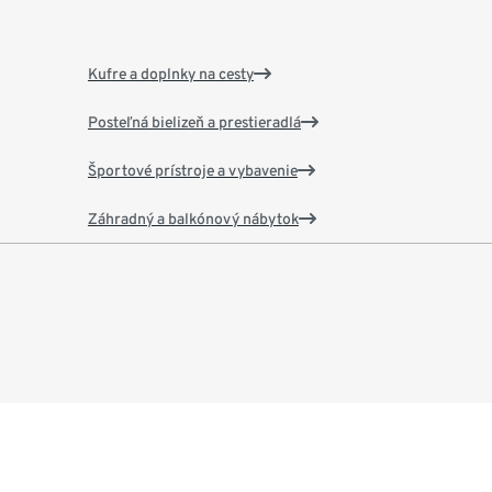
Kufre a doplnky na cesty
Posteľná bielizeň a prestieradlá
Športové prístroje a vybavenie
Záhradný a balkónový nábytok