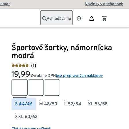
pomoc
Novinky v obchodoch
Vyhľadávanie
Športové šortky, námornícka
modrá
(1)
19,99
vrátane DPH
bez prepravných nákladov
€
S 44/46
M 48/50
L 52/54
XL 56/58
XXL 60/62
Zistiť správnu veľkosť