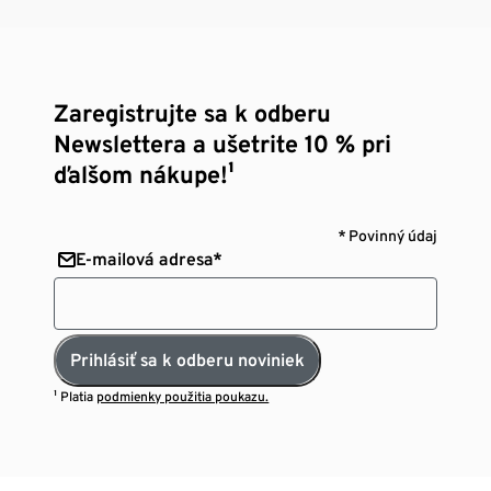
Zaregistrujte sa k odberu
Newslettera a ušetrite 10 % pri
ďalšom nákupe!¹
* Povinný údaj
E-mailová adresa*
Prihlásiť sa k odberu noviniek
¹ Platia
podmienky použitia poukazu.