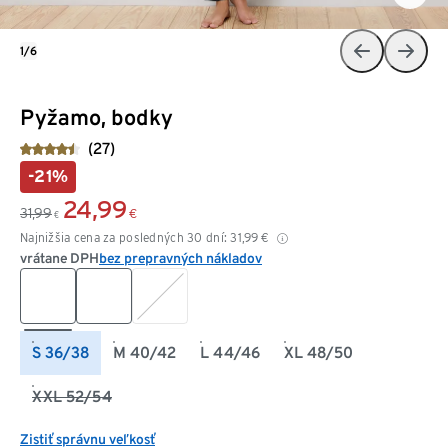
1/6
Pyžamo, bodky
(27)
-21%
24,99
31,99
€
€
Najnižšia cena za posledných 30 dní:
31,99
€
vrátane DPH
bez prepravných nákladov
S 36/38
M 40/42
L 44/46
XL 48/50
XXL 52/54
Zistiť správnu veľkosť