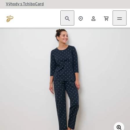
Výhody s TchiboCard