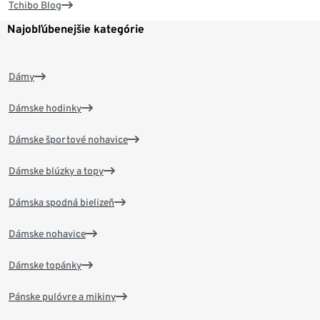
Tchibo Blog
Najobľúbenejšie kategórie
Dámy
Dámske hodinky
Dámske športové nohavice
Dámske blúzky a topy
Dámska spodná bielizeň
Dámske nohavice
Dámske topánky
Pánske pulóvre a mikiny