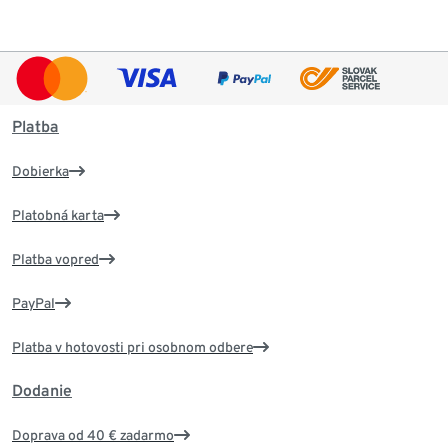
Platba
Dobierka
Platobná karta
Platba vopred
PayPal
Platba v hotovosti pri osobnom odbere
Dodanie
Doprava od 40 € zadarmo