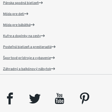
Pánska spodná bielizeň
Móda pre deti
Móda pre bábätká
Kufre a doplnky na cesty
Posteľná bielizeň a prestieradlá
Športové prístroje a vybavenie
Záhradný a balkónový nábytok
facebook
twitter
youtube
pinterest