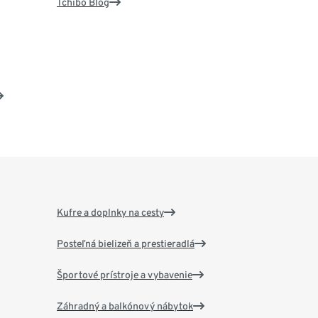
Tchibo Blog
Kufre a doplnky na cesty
Posteľná bielizeň a prestieradlá
Športové prístroje a vybavenie
Záhradný a balkónový nábytok