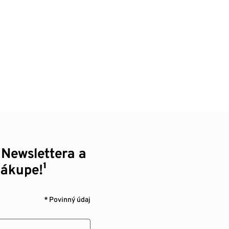
 Newslettera a
nákupe!¹
* Povinný údaj