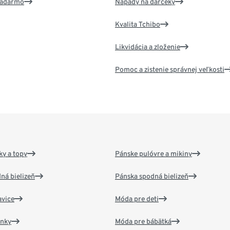
 zadarmo
Nápady na darčeky
Kvalita Tchibo
Likvidácia a zloženie
Pomoc a zistenie správnej veľkosti
y a topy
Pánske pulóvre a mikiny
ná bielizeň
Pánska spodná bielizeň
vice
Móda pre deti
ánky
Móda pre bábätká