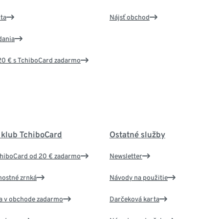
ta
Nájsť obchod
dania
20 € s TchiboCard zadarmo
 klub TchiboCard
Ostatné služby
chiboCard od 20 € zadarmo
Newsletter
nostné zrnká
Návody na použitie
va v obchode zadarmo
Darčeková karta