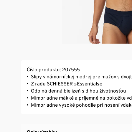
Číslo produktu: 207555
Slipy v námorníckej modrej pre mužov s dvoj
Z radu SCHIESSER »Essentials«
Odolná denná bielizeň s dlhou životnosťou
Mimoriadne mäkké a príjemné na pokožke vď
Mimoriadne vysoké pohodlie pri nosení vď
Opis výrobku