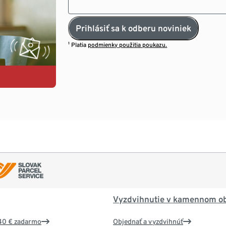
Prihlásiť sa k odberu noviniek
¹ Platia
podmienky použitia poukazu.
Vyzdvihnutie v kamennom o
40 € zadarmo
Objednať a vyzdvihnúť