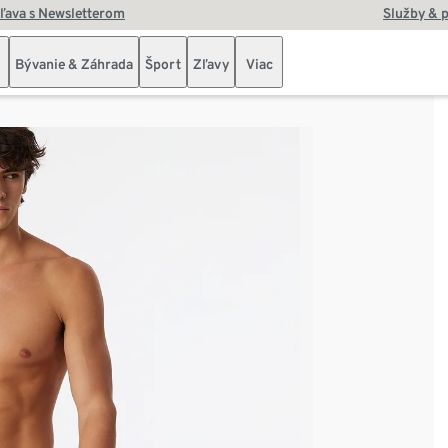
zľava s Newsletterom
Služby & 
Bývanie & Záhrada
Šport
Zľavy
Viac