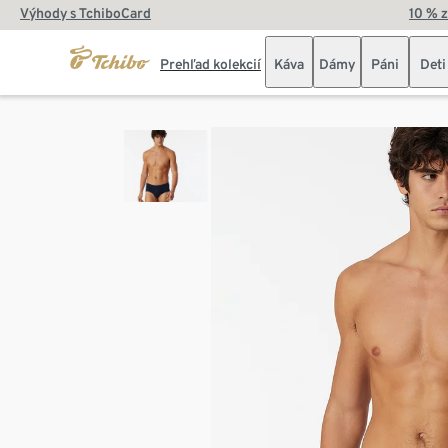
Výhody s TchiboCard
10 % 
Prehľad kolekcií
Káva
Dámy
Páni
Deti