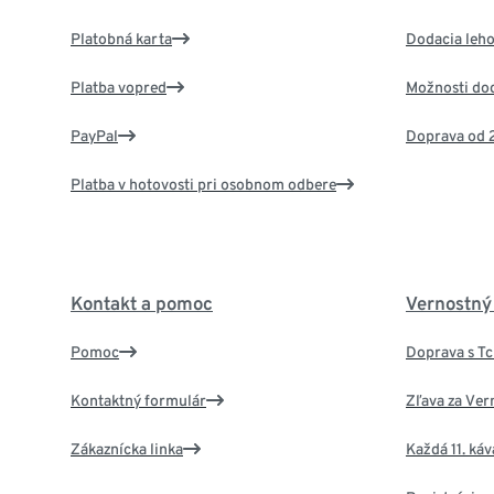
Platobná karta
Dodacia leho
Platba vopred
Možnosti do
PayPal
Doprava od 
Platba v hotovosti pri osobnom odbere
Kontakt a pomoc
Vernostný
Pomoc
Doprava s T
Kontaktný formulár
Zľava za Ver
Zákaznícka linka
Každá 11. ká