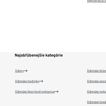
Registrácia
Najobľúbenejšie kategórie
Dámy
Dámske blúzk
Dámske hodinky
Dámska spod
Dámske športové nohavice
Dámske noha
Dámske top