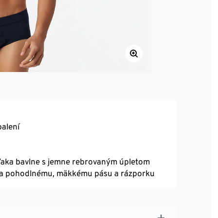
balení
aka bavlne s jemne rebrovaným úpletom
aka pohodlnému, mäkkému pásu a rázporku