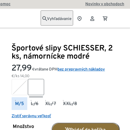
pomoc
Novinky v obchodoch
Vyhľadávanie
Športové slipy SCHIESSER, 2
ks, námornícke modré
27,99
vrátane DPH
bez prepravných nákladov
€
€/ks
14,00
M/5
L/6
XL/7
XXL/8
Zistiť správnu veľkosť
Množstvo
Pridať do košíka