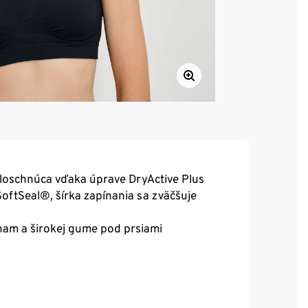
hloschnúca vďaka úprave DryActive Plus
SoftSeal®, šírka zapínania sa zväčšuje
am a širokej gume pod prsiami
ektne sedí a zároveň umožňuje úplnú voľnosť