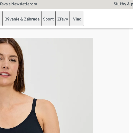
zľava s Newsletterom
Služby & 
Bývanie & Záhrada
Šport
Zľavy
Viac