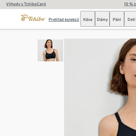
Výhody s TchiboCard
10 % 
Prehľad kolekcií
Káva
Dámy
Páni
Deti