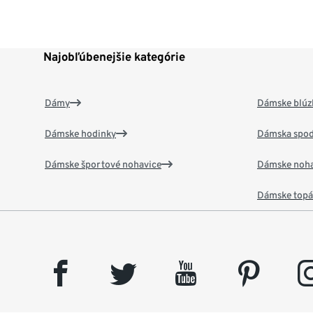
Najobľúbenejšie kategórie
Dámy
Dámske blúzk
Dámske hodinky
Dámska spod
Dámske športové nohavice
Dámske noha
Dámske top
facebook
twitter
youtube
pinterest
insta