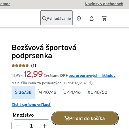
pomoc
Novinky v obchodoch
Vyhľadávanie
Bezšvová športová
podprsenka
(1)
12,99
13,99
vrátane DPH
bez prepravných nákladov
€
€
Najnižšia cena za posledných 30 dní:
12,99
€
S 36/38
M 40/42
L 44/46
XL 48/50
Zistiť správnu veľkosť
Množstvo
Pridať do košíka