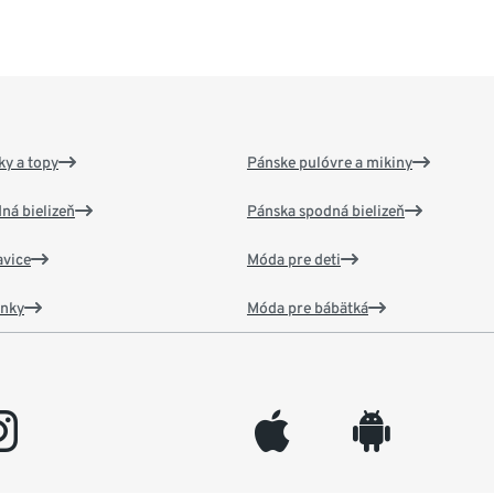
y a topy
Pánske pulóvre a mikiny
ná bielizeň
Pánska spodná bielizeň
vice
Móda pre deti
ánky
Móda pre bábätká
gram
appleinc
android