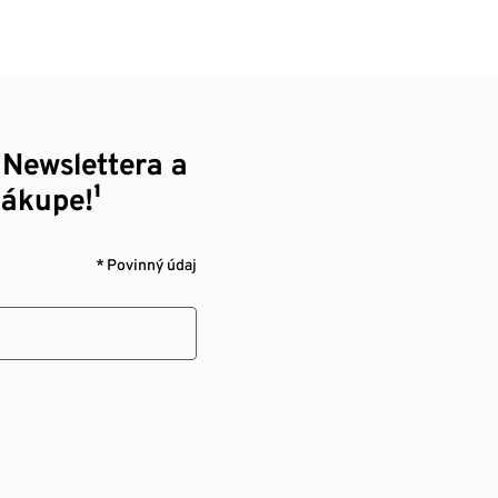
 Newslettera a
nákupe!¹
* Povinný údaj