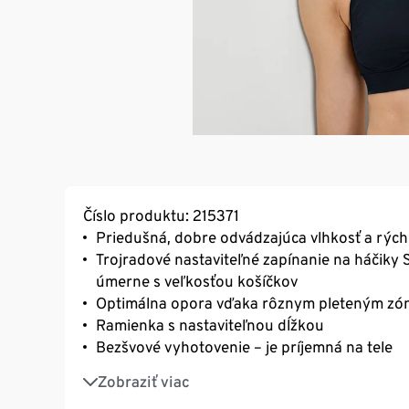
Číslo produktu: 215371
Priedušná, dobre odvádzajúca vlhkosť a rýc
Trojradové nastaviteľné zapínanie na háčiky 
úmerne s veľkosťou košíčkov
Optimálna opora vďaka rôznym pleteným zón
Ramienka s nastaviteľnou dĺžkou
Bezšvové vyhotovenie – je príjemná na tele
So značkovým elastanom: tvarovo stála, perf
Zobraziť viac
pri pohybe