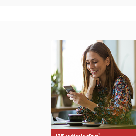
10% uvítacia zľava¹