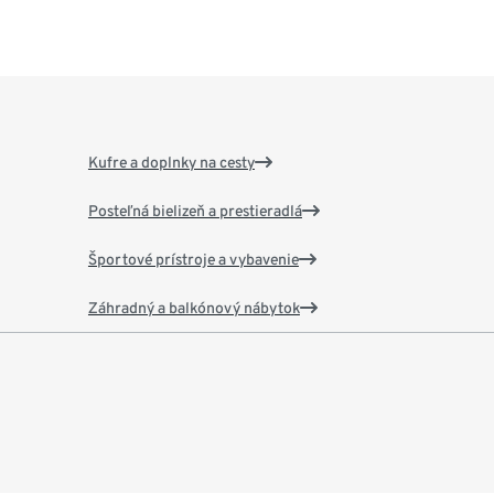
Kufre a doplnky na cesty
Posteľná bielizeň a prestieradlá
Športové prístroje a vybavenie
Záhradný a balkónový nábytok