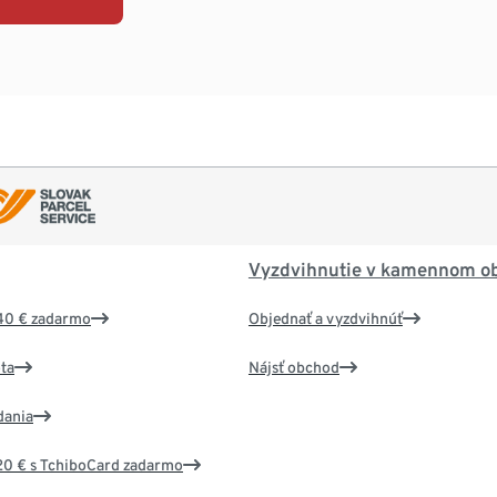
Vyzdvihnutie v kamennom o
40 € zadarmo
Objednať a vyzdvihnúť
ta
Nájsť obchod
dania
20 € s TchiboCard zadarmo