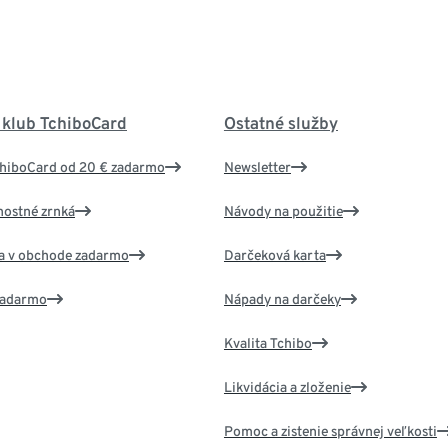
 klub TchiboCard
Ostatné služby
chiboCard od 20 € zadarmo
Newsletter
nostné zrnká
Návody na použitie
va v obchode zadarmo
Darčeková karta
 zadarmo
Nápady na darčeky
Kvalita Tchibo
Likvidácia a zloženie
Pomoc a zistenie správnej veľkosti