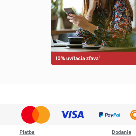
10% uvítacia zľava¹
Platba
Dodanie