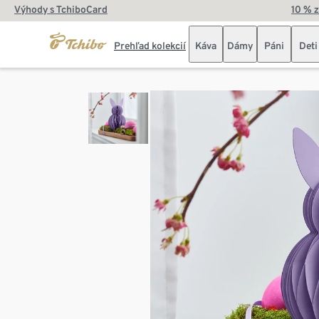
Výhody s TchiboCard
10 % 
Prehľad kolekcií
Káva
Dámy
Páni
Deti