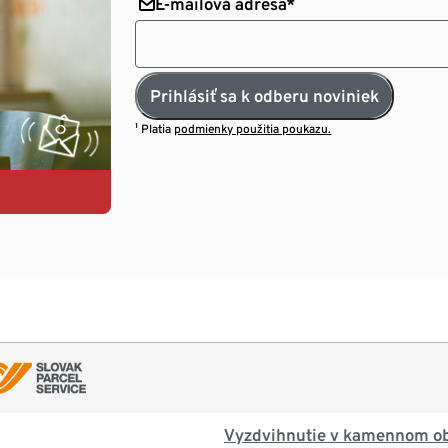
E-mailová adresa*
Prihlásiť sa k odberu noviniek
¹ Platia
podmienky použitia poukazu.
Vyzdvihnutie v kamennom o