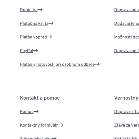
Dobierka
Doprava od 
Platobná karta
Dodacia leho
Platba vopred
Možnosti do
PayPal
Doprava od 
Platba v hotovosti pri osobnom odbere
Kontakt a pomoc
Vernostný
Pomoc
Doprava s T
Kontaktný formulár
Zľava za Ver
Zákaznícka linka
Každá 11. ká