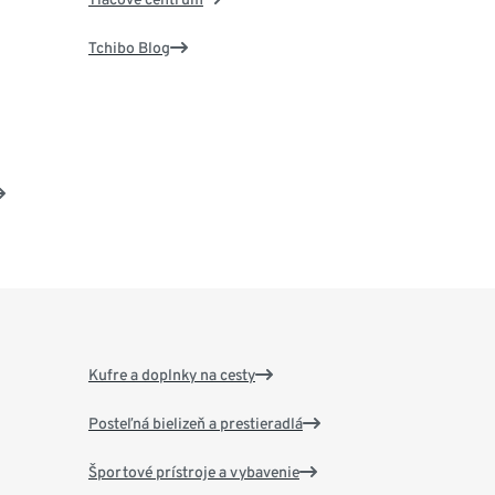
Tchibo Blog
Kufre a doplnky na cesty
Posteľná bielizeň a prestieradlá
Športové prístroje a vybavenie