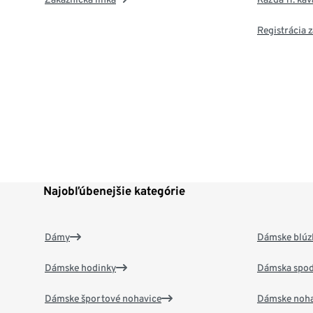
Registrácia
Najobľúbenejšie kategórie
Dámy
Dámske blúzk
Dámske hodinky
Dámska spod
Dámske športové nohavice
Dámske noha