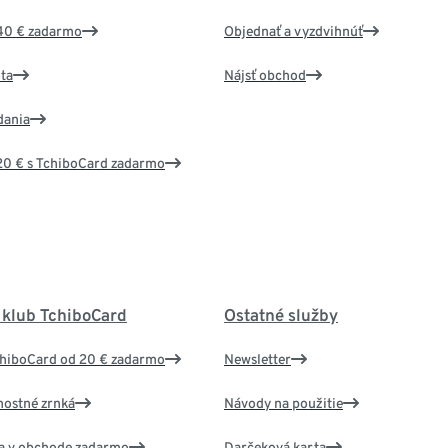
40 € zadarmo
Objednať a vyzdvihnúť
ta
Nájsť obchod
dania
20 € s TchiboCard zadarmo
 klub TchiboCard
Ostatné služby
chiboCard od 20 € zadarmo
Newsletter
nostné zrnká
Návody na použitie
va v obchode zadarmo
Darčeková karta