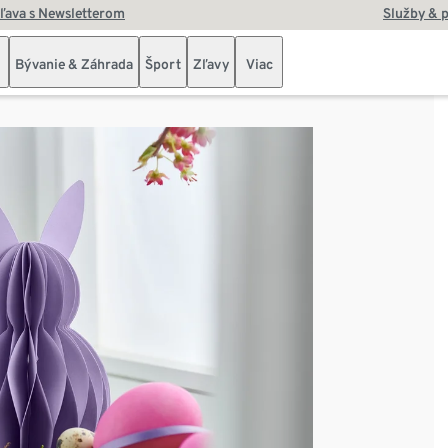
zľava s Newsletterom
Služby & 
Bývanie & Záhrada
Šport
Zľavy
Viac