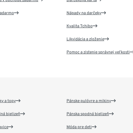
 zadarmo
Nápady na darčeky
Kvalita Tchibo
Likvidácia a zloženie
Pomoc a zistenie správnej veľkosti
y a topy
Pánske pulóvre a mikiny
ná bielizeň
Pánska spodná bielizeň
vice
Móda pre deti