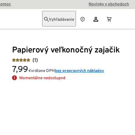
pomoc
Novinky v obchodoch
Vyhľadávanie
Papierový veľkonočný zajačik
(1)
7,99
vrátane DPH
bez prepravných nákladov
€
Momentálne nedostupné