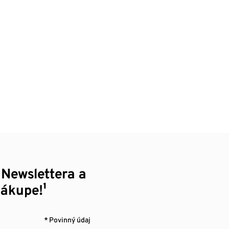
 Newslettera a
nákupe!¹
* Povinný údaj