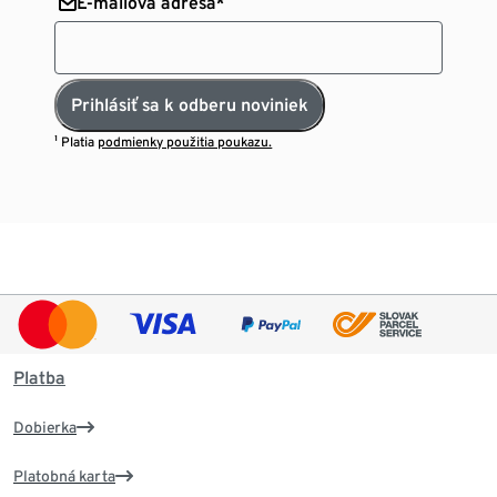
E-mailová adresa*
Prihlásiť sa k odberu noviniek
¹ Platia
podmienky použitia poukazu.
Platba
Dobierka
Platobná karta