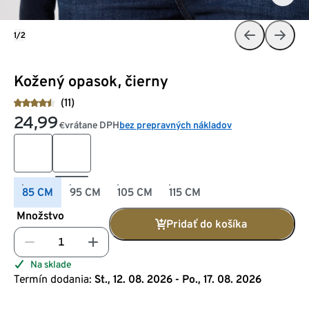
1/2
Kožený opasok, čierny
(11)
24,99
vrátane DPH
bez prepravných nákladov
€
85 CM
95 CM
105 CM
115 CM
Množstvo
Pridať do košíka
Na sklade
Termín dodania:
St., 12. 08. 2026 - Po., 17. 08. 2026