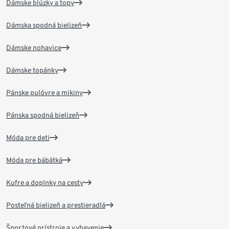
Dámske blúzky a topy
Dámska spodná bielizeň
Dámske nohavice
Dámske topánky
Pánske pulóvre a mikiny
Pánska spodná bielizeň
Móda pre deti
Móda pre bábätká
Kufre a doplnky na cesty
Posteľná bielizeň a prestieradlá
Športové prístroje a vybavenie