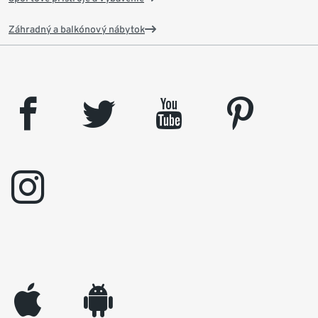
Záhradný a balkónový nábytok
facebook
twitter
youtube
pinterest
instagram
appleinc
android