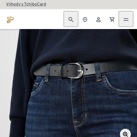
Výhody s TchiboCard