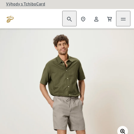
Výhody s TchiboCard