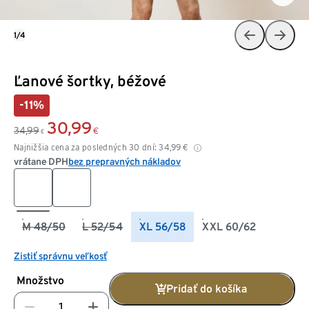
1/4
Ľanové šortky, béžové
-11%
30,99
34,99
€
€
Najnižšia cena za posledných 30 dní:
34,99
€
vrátane DPH
bez prepravných nákladov
M 48/50
L 52/54
XL 56/58
XXL 60/62
Zistiť správnu veľkosť
Množstvo
Pridať do košíka