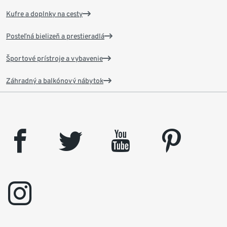
Kufre a doplnky na cesty
Posteľná bielizeň a prestieradlá
Športové prístroje a vybavenie
Záhradný a balkónový nábytok
facebook
twitter
youtube
pinterest
instagram