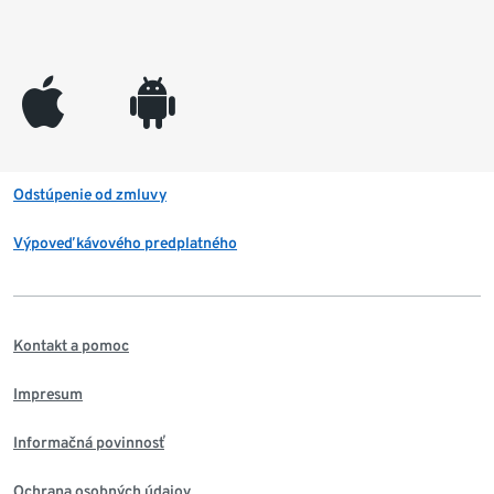
appleinc
android
Odstúpenie od zmluvy
Výpoveď kávového predplatného
Kontakt a pomoc
Impresum
Informačná povinnosť
Ochrana osobných údajov