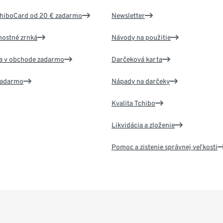
chiboCard od 20 € zadarmo
Newsletter
nostné zrnká
Návody na použitie
va v obchode zadarmo
Darčeková karta
 zadarmo
Nápady na darčeky
Kvalita Tchibo
Likvidácia a zloženie
Pomoc a zistenie správnej veľkosti