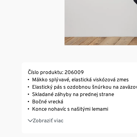
Číslo produktu: 206009
Mäkko splývavé, elastická viskózová zmes
Elastický pás s ozdobnou šnúrkou na zaväzo
Skladané záhyby na prednej strane
Bočné vrecká
Konce nohavíc s našitými lemami
S elastanom: dobre držia tvar, perfektne sed
Zobraziť viac