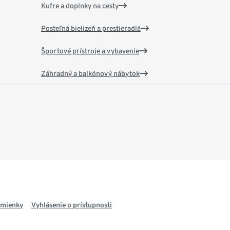
Kufre a doplnky na cesty
Posteľná bielizeň a prestieradlá
Športové prístroje a vybavenie
Záhradný a balkónový nábytok
dmienky
Vyhlásenie o prístupnosti