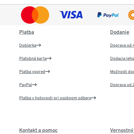
Platba
Dodanie
Dobierka
Doprava od 
Platobná karta
Dodacia leho
Platba vopred
Možnosti do
PayPal
Doprava od 
Platba v hotovosti pri osobnom odbere
Kontakt a pomoc
Vernostný