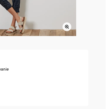
vanie
ia a výborne sa nosia