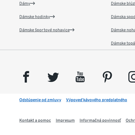
Dámy
Dámske blúzk
Dámske hodinky
Dámska spod
Dámske športové nohavice
Dámske noha
Dámske top
facebook
twitter
youtube
pinterest
insta
Odstúpenie od zmluvy
Výpoveď kávového predplatného
Kontakt a pomoc
Impresum
Informačná povinnosť
Ochr