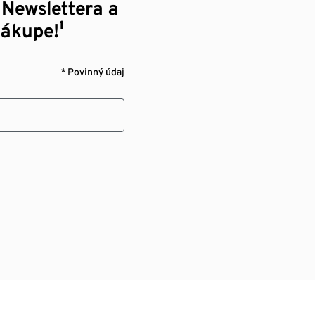
 Newslettera a
nákupe!¹
* Povinný údaj