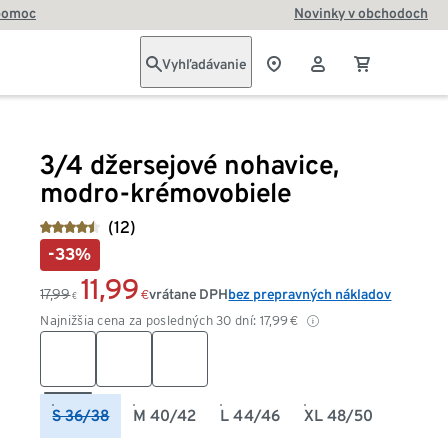
pomoc
Novinky v obchodoch
Vyhľadávanie
3/4 džersejové nohavice,
modro-krémovobiele
(12)
-33%
11,99
17,99
vrátane DPH
bez prepravných nákladov
€
€
Najnižšia cena za posledných 30 dní:
17,99
€
S 36/38
M 40/42
L 44/46
XL 48/50