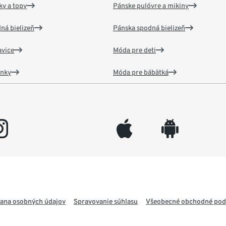
y a topy
Pánske pulóvre a mikiny
ná bielizeň
Pánska spodná bielizeň
vice
Móda pre deti
ánky
Móda pre bábätká
gram
appleinc
android
ana osobných údajov
Spravovanie súhlasu
Všeobecné obchodné po