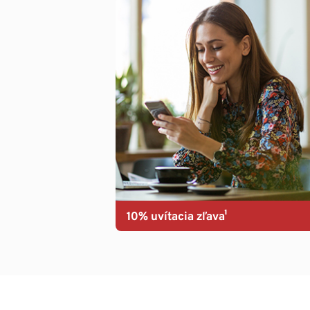
10% uvítacia zľava¹