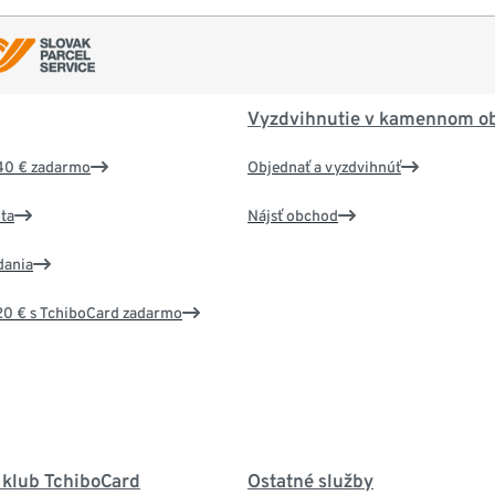
Vyzdvihnutie v kamennom o
40 € zadarmo
Objednať a vyzdvihnúť
ta
Nájsť obchod
dania
20 € s TchiboCard zadarmo
 klub TchiboCard
Ostatné služby