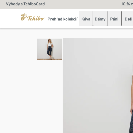
Výhody s TchiboCard
10 % 
Prehľad kolekcií
Káva
Dámy
Páni
Deti