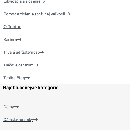
Likvidácia a zloženie
Pomoc a zistenie správnej veľkosti
O Tchibo
Kariéra
Trvalá udržateľnosť
Tlačové centrum
Tchibo Blog
Najobľúbenejšie kategórie
Dámy
Dámske hodinky