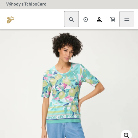
Výhody s TchiboCard