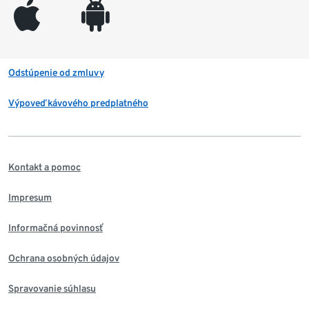
appleinc
android
Odstúpenie od zmluvy
Výpoveď kávového predplatného
Kontakt a pomoc
Impresum
Informačná povinnosť
Ochrana osobných údajov
Spravovanie súhlasu