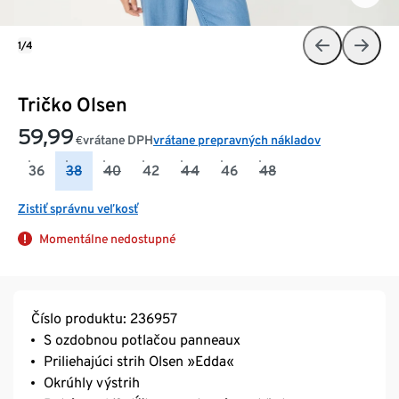
1/4
Tričko Olsen
59,99
vrátane DPH
vrátane prepravných nákladov
€
36
38
40
42
44
46
48
Zistiť správnu veľkosť
Momentálne nedostupné
Číslo produktu: 236957
S ozdobnou potlačou panneaux
Priliehajúci strih Olsen »Edda«
Okrúhly výstrih