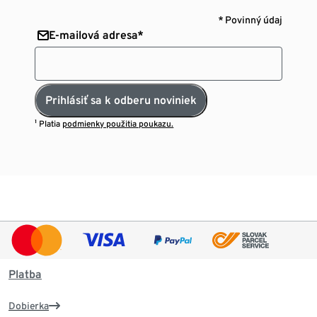
* Povinný údaj
E-mailová adresa*
Prihlásiť sa k odberu noviniek
¹ Platia
podmienky použitia poukazu.
Platba
Dobierka