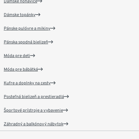
Dámske nohavice
Dámske topánky
Pánske pulóvre a mikiny
Pánska spodná bielizeň
Móda pre deti
Móda pre bábätká
Kufre a doplnky na cesty
Posteľná bielizeň a prestieradlá
Športové prístroje a vybavenie
Záhradný a balkónový nábytok