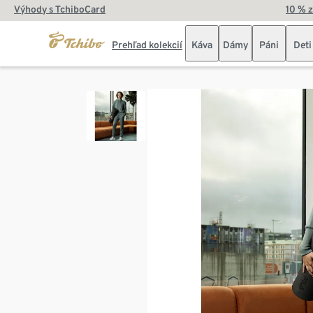
Výhody s TchiboCard
10 % 
Prehľad kolekcií
Káva
Dámy
Páni
Deti