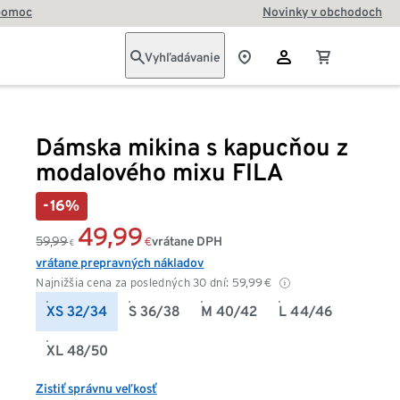
pomoc
Novinky v obchodoch
Vyhľadávanie
Dámska mikina s kapucňou z
modalového mixu FILA
-16%
49,99
59,99
vrátane DPH
€
€
vrátane prepravných nákladov
Najnižšia cena za posledných 30 dní:
59,99
€
XS 32/34
S 36/38
M 40/42
L 44/46
XL 48/50
Zistiť správnu veľkosť