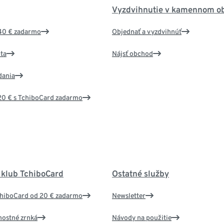
Vyzdvihnutie v kamennom o
40 € zadarmo
Objednať a vyzdvihnúť
ta
Nájsť obchod
dania
20 € s TchiboCard zadarmo
 klub TchiboCard
Ostatné služby
chiboCard od 20 € zadarmo
Newsletter
nostné zrnká
Návody na použitie