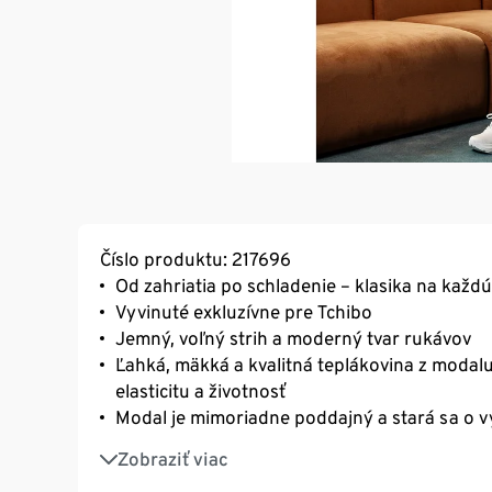
Číslo produktu: 217696
Od zahriatia po schladenie – klasika na každú 
Vyvinuté exkluzívne pre Tchibo
Jemný, voľný strih a moderný tvar rukávov
Ľahká, mäkká a kvalitná teplákovina z modalu
elasticitu a životnosť
Modal je mimoriadne poddajný a stará sa o v
Modal je mimoriadne priedušný a dobre odvá
Zobraziť viac