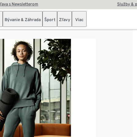
zľava s Newsletterom
Služby & 
Bývanie & Záhrada
Šport
Zľavy
Viac