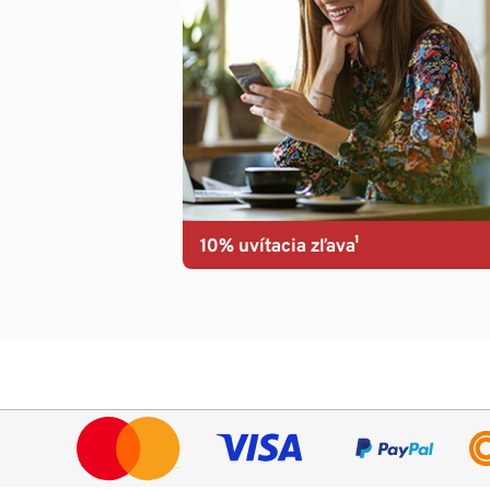
10% uvítacia zľava¹