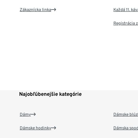
Zákaznícka linka
Každá 11. ká
Registrácia
Najobľúbenejšie kategórie
Dámy
Dámske blúzk
Dámske hodinky
Dámska spod