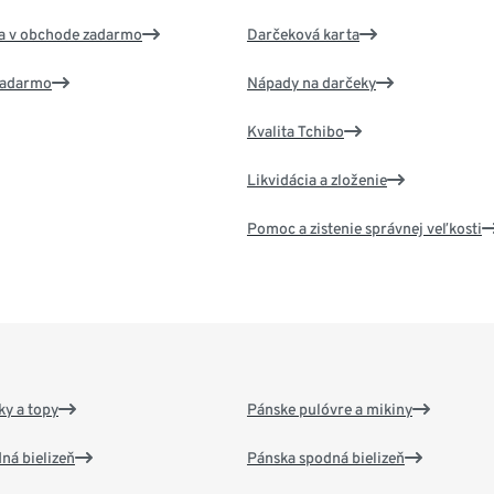
va v obchode zadarmo
Darčeková karta
 zadarmo
Nápady na darčeky
Kvalita Tchibo
Likvidácia a zloženie
Pomoc a zistenie správnej veľkosti
y a topy
Pánske pulóvre a mikiny
ná bielizeň
Pánska spodná bielizeň