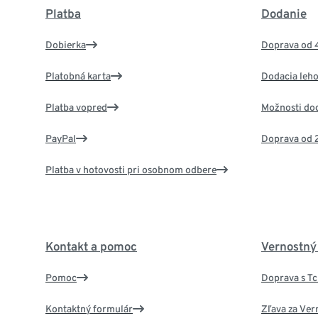
Platba
Dodanie
Dobierka
Doprava od 
Platobná karta
Dodacia leho
Platba vopred
Možnosti do
PayPal
Doprava od 
Platba v hotovosti pri osobnom odbere
Kontakt a pomoc
Vernostný
Pomoc
Doprava s T
Kontaktný formulár
Zľava za Ver