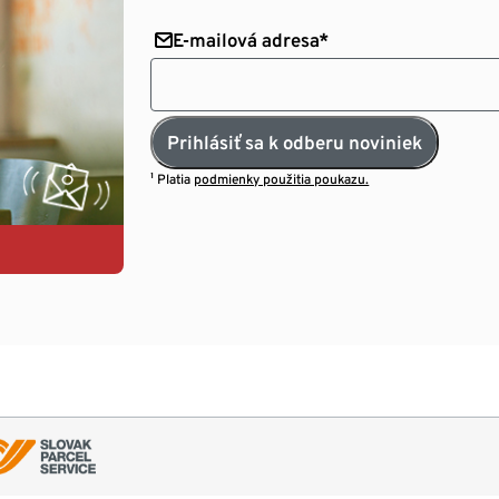
E-mailová adresa*
Prihlásiť sa k odberu noviniek
¹ Platia
podmienky použitia poukazu.