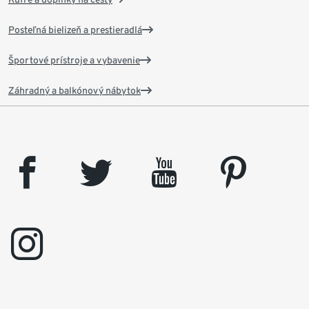
Posteľná bielizeň a prestieradlá
Športové prístroje a vybavenie
Záhradný a balkónový nábytok
facebook
twitter
youtube
pinterest
instagram