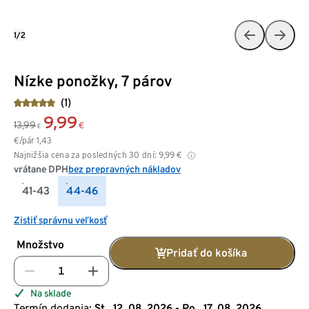
1/2
Nízke ponožky, 7 párov
(1)
9,99
13,99
€
€
€/pár
1,43
Najnižšia cena za posledných 30 dní:
9,99
€
vrátane DPH
bez prepravných nákladov
41-43
44-46
Zistiť správnu veľkosť
Množstvo
Pridať do košíka
Na sklade
Termín dodania:
St., 12. 08. 2026 - Po., 17. 08. 2026