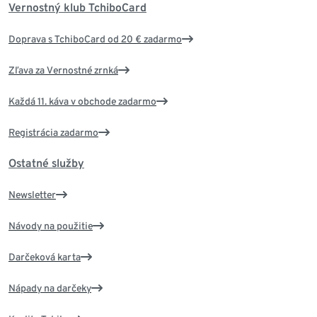
Vernostný klub TchiboCard
Doprava s TchiboCard od 20 € zadarmo
Zľava za Vernostné zrnká
Každá 11. káva v obchode zadarmo
Registrácia zadarmo
Ostatné služby
Newsletter
Návody na použitie
Darčeková karta
Nápady na darčeky