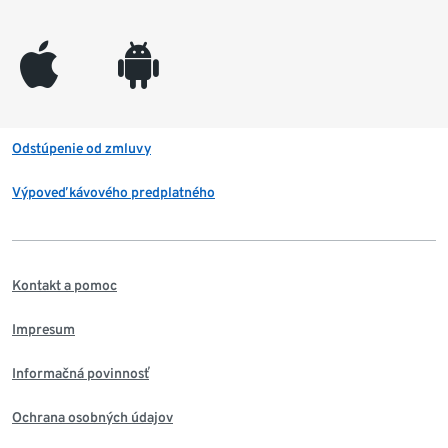
appleinc
android
Odstúpenie od zmluvy
Výpoveď kávového predplatného
Kontakt a pomoc
Impresum
Informačná povinnosť
Ochrana osobných údajov