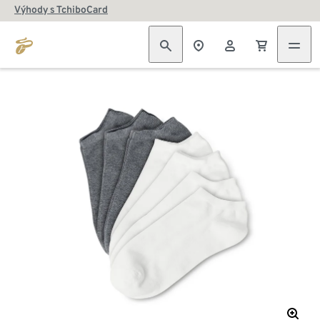
Výhody s TchiboCard