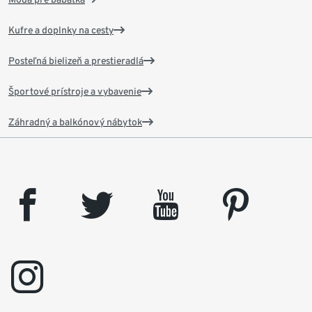
Kufre a doplnky na cesty
Posteľná bielizeň a prestieradlá
Športové prístroje a vybavenie
Záhradný a balkónový nábytok
facebook
twitter
youtube
pinterest
instagram