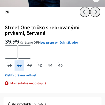
1/8
Street One tričko s rebrovanými
prvkami, červené
39,99
vrátane DPH
bez prepravných nákladov
€
36
38
40
42
44
46
Zistiť správnu veľkosť
Momentálne nedostupné
Číslo produktu: 216978