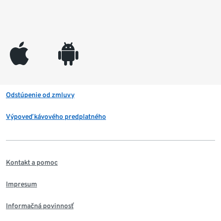
appleinc
android
Odstúpenie od zmluvy
Výpoveď kávového predplatného
Kontakt a pomoc
Impresum
Informačná povinnosť