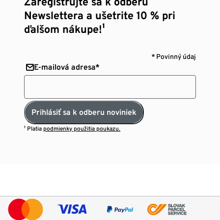
Zaregistrujte sa k odberu
Newslettera a ušetrite 10 % pri
ďalšom nákupe!¹
* Povinný údaj
E-mailová adresa*
Prihlásiť sa k odberu noviniek
¹ Platia
podmienky použitia poukazu.