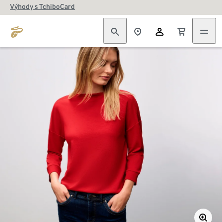
Výhody s TchiboCard