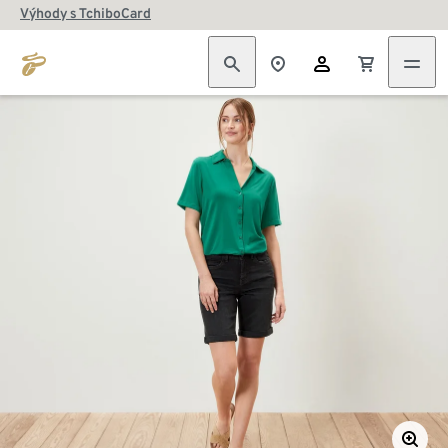
Výhody s TchiboCard