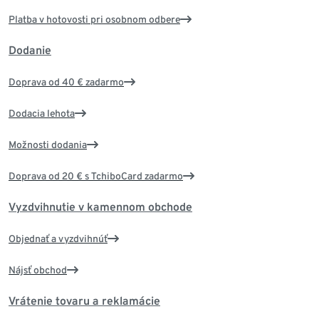
Platba v hotovosti pri osobnom odbere
Dodanie
Doprava od 40 € zadarmo
Dodacia lehota
Možnosti dodania
Doprava od 20 € s TchiboCard zadarmo
Vyzdvihnutie v kamennom obchode
Objednať a vyzdvihnúť
Nájsť obchod
Vrátenie tovaru a reklamácie