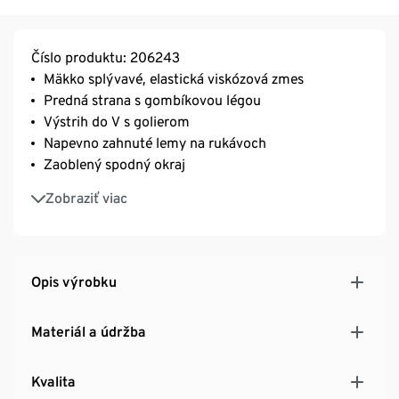
Číslo produktu: 206243
Mäkko splývavé, elastická viskózová zmes
Predná strana s gombíkovou légou
Výstrih do V s golierom
Napevno zahnuté lemy na rukávoch
Zaoblený spodný okraj
S elastanom: dobre držia tvar, perfektne sedia a
Zobraziť viac
výborne sa nosia
Opis výrobku
Materiál a údržba
Kvalita