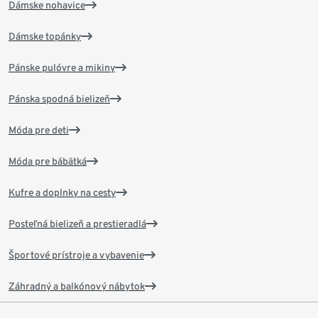
Dámske nohavice
Dámske topánky
Pánske pulóvre a mikiny
Pánska spodná bielizeň
Móda pre deti
Móda pre bábätká
Kufre a doplnky na cesty
Posteľná bielizeň a prestieradlá
Športové prístroje a vybavenie
Záhradný a balkónový nábytok