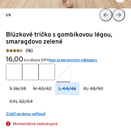
1/6
Blúzkové tričko s gombíkovou légou,
smaragdovo zelené
(16)
16,00
vrátane DPH
bez prepravných nákladov
€
S 36/38
M 40/42
L 44/46
XL 48/50
XXL 52/54
Zistiť správnu veľkosť
Momentálne nedostupné