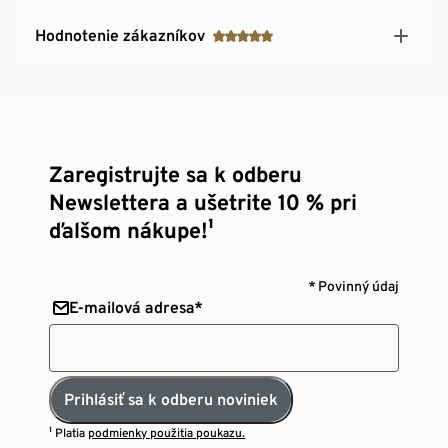
Hodnotenie zákazníkov
Zaregistrujte sa k odberu
Newslettera a ušetrite 10 % pri
ďalšom nákupe!¹
* Povinný údaj
E-mailová adresa*
Prihlásiť sa k odberu noviniek
¹ Platia
podmienky použitia poukazu.