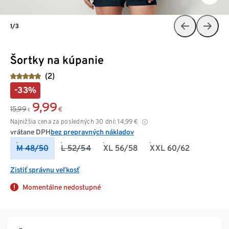
1/3
Šortky na kúpanie
(2)
-33%
9,99
15,99
€
€
Najnižšia cena za posledných 30 dní:
14,99
€
vrátane DPH
bez prepravných nákladov
M 48/50
L 52/54
XL 56/58
XXL 60/62
Zistiť správnu veľkosť
Momentálne nedostupné