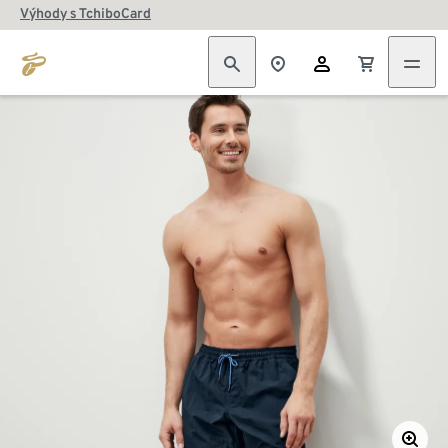
Výhody s TchiboCard