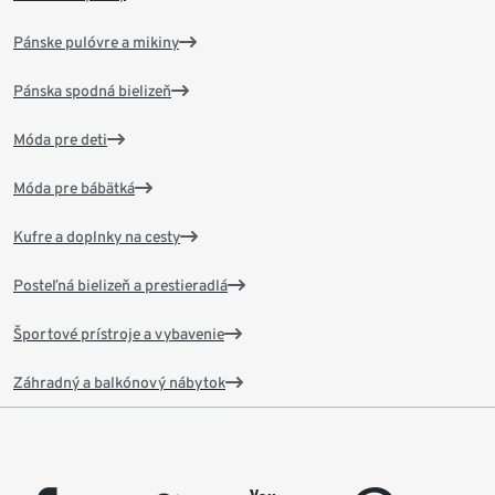
Pánske pulóvre a mikiny
Pánska spodná bielizeň
Móda pre deti
Móda pre bábätká
Kufre a doplnky na cesty
Posteľná bielizeň a prestieradlá
Športové prístroje a vybavenie
Záhradný a balkónový nábytok