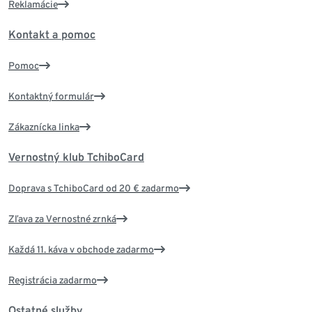
Reklamácie
Kontakt a pomoc
Pomoc
Kontaktný formulár
Zákaznícka linka
Vernostný klub TchiboCard
Doprava s TchiboCard od 20 € zadarmo
Zľava za Vernostné zrnká
Každá 11. káva v obchode zadarmo
Registrácia zadarmo
Ostatné služby