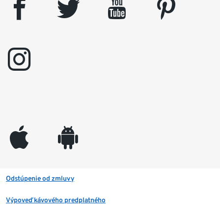
facebook
twitter
youtube
pinterest
instagram
appleinc
android
Odstúpenie od zmluvy
Výpoveď kávového predplatného