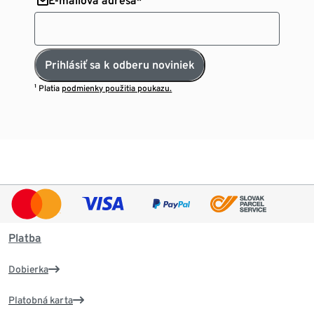
E-mailová adresa*
Prihlásiť sa k odberu noviniek
¹ Platia
podmienky použitia poukazu.
Platba
Dobierka
Platobná karta