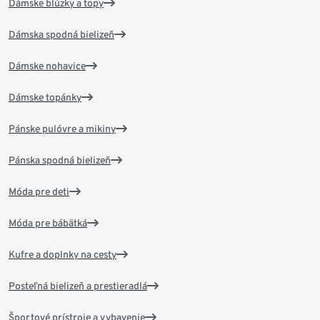
Dámske blúzky a topy
Dámska spodná bielizeň
Dámske nohavice
Dámske topánky
Pánske pulóvre a mikiny
Pánska spodná bielizeň
Móda pre deti
Móda pre bábätká
Kufre a doplnky na cesty
Posteľná bielizeň a prestieradlá
Športové prístroje a vybavenie