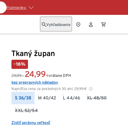
Podmienky:
Vyhľadávanie
Tkaný župan
-16%
24,99
29,99
vrátane DPH
€
€
bez prepravných nákladov
Najnižšia cena za posledných 30 dní:
29,99
€
S 36/38
M 40/42
L 44/46
XL 48/50
XXL 52/54
Zistiť správnu veľkosť