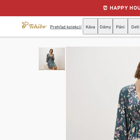
⏰ HAPPY HOURS
Prehľad kolekcií
Káva
Dámy
Páni
Deti