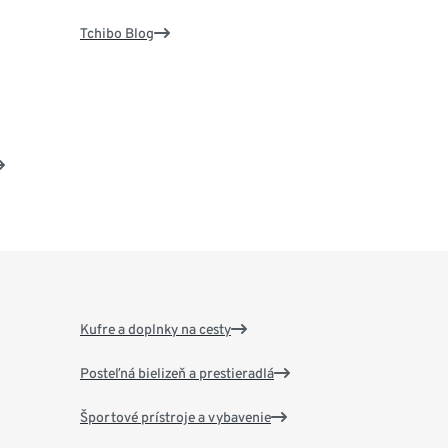
Tchibo Blog
Kufre a doplnky na cesty
Posteľná bielizeň a prestieradlá
Športové prístroje a vybavenie