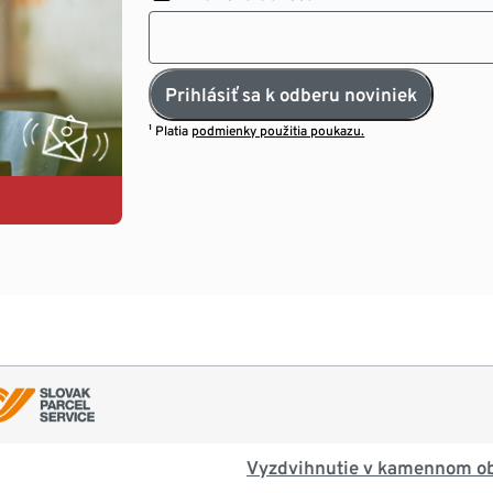
Prihlásiť sa k odberu noviniek
¹ Platia
podmienky použitia poukazu.
Vyzdvihnutie v kamennom o