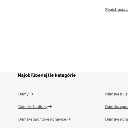
Registrácia
Najobľúbenejšie kategórie
Dámy
Dámske blúzk
Dámske hodinky
Dámska spod
Dámske športové nohavice
Dámske noha