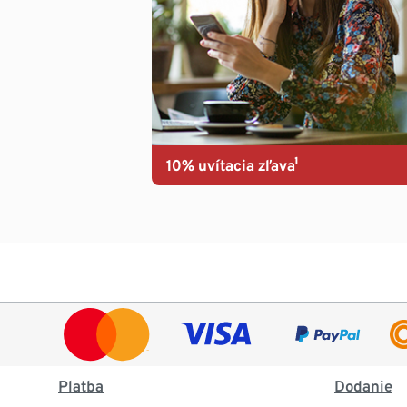
10% uvítacia zľava¹
Platba
Dodanie