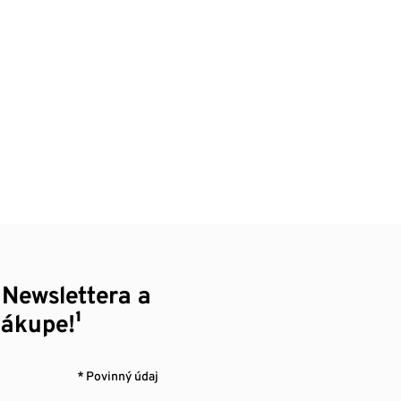
 Newslettera a
nákupe!¹
* Povinný údaj