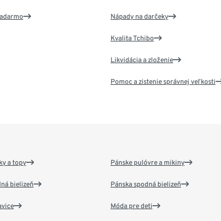
 zadarmo
Nápady na darčeky
Kvalita Tchibo
Likvidácia a zloženie
Pomoc a zistenie správnej veľkosti
y a topy
Pánske pulóvre a mikiny
ná bielizeň
Pánska spodná bielizeň
vice
Móda pre deti