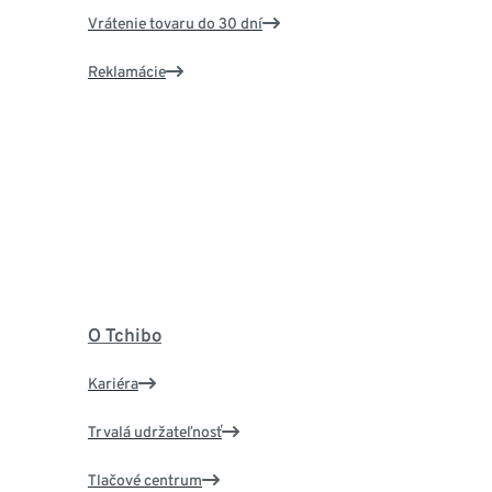
Vrátenie tovaru do 30 dní
Reklamácie
O Tchibo
Kariéra
Trvalá udržateľnosť
Tlačové centrum