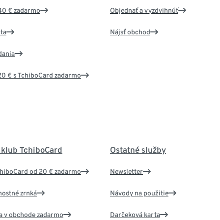
40 € zadarmo
Objednať a vyzdvihnúť
ta
Nájsť obchod
dania
20 € s TchiboCard zadarmo
 klub TchiboCard
Ostatné služby
chiboCard od 20 € zadarmo
Newsletter
nostné zrnká
Návody na použitie
va v obchode zadarmo
Darčeková karta