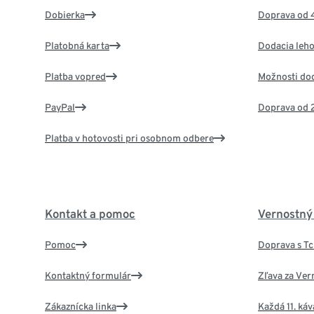
Dobierka
Doprava od 
Platobná karta
Dodacia leho
Platba vopred
Možnosti do
PayPal
Doprava od 
Platba v hotovosti pri osobnom odbere
Kontakt a pomoc
Vernostný
Pomoc
Doprava s T
Kontaktný formulár
Zľava za Ver
Zákaznícka linka
Každá 11. ká