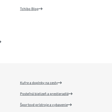
Tchibo Blog
Kufre a doplnky na cesty
Posteľná bielizeň a prestieradlá
Športové prístroje a vybavenie