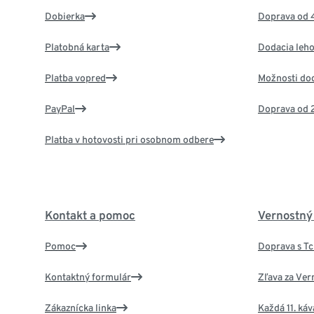
Dobierka
Doprava od 
Platobná karta
Dodacia leho
Platba vopred
Možnosti do
PayPal
Doprava od 
Platba v hotovosti pri osobnom odbere
Kontakt a pomoc
Vernostný
Pomoc
Doprava s T
Kontaktný formulár
Zľava za Ver
Zákaznícka linka
Každá 11. ká