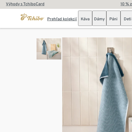
Výhody s TchiboCard
10 % 
Prehľad kolekcií
Káva
Dámy
Páni
Deti