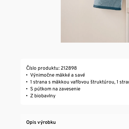
Číslo produktu: 212898
Výnimočne mäkké a savé
1 strana s mäkkou vafľovou štruktúrou, 1 stra
S pútkom na zavesenie
Z biobavlny
Opis výrobku