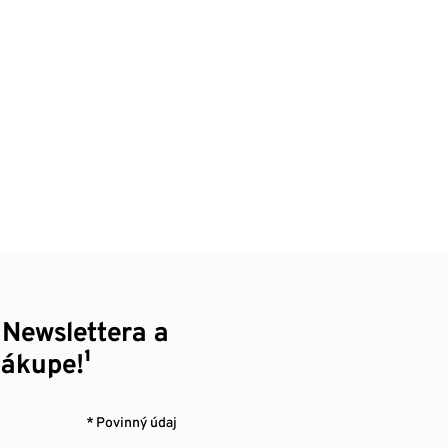
 Newslettera a
nákupe!¹
* Povinný údaj