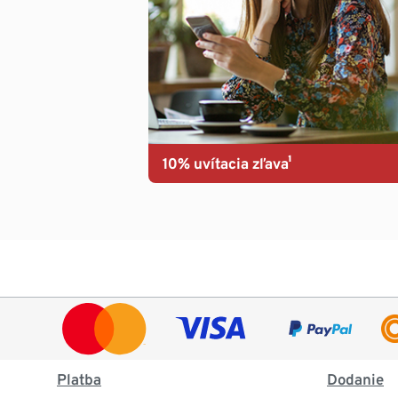
10% uvítacia zľava¹
Platba
Dodanie