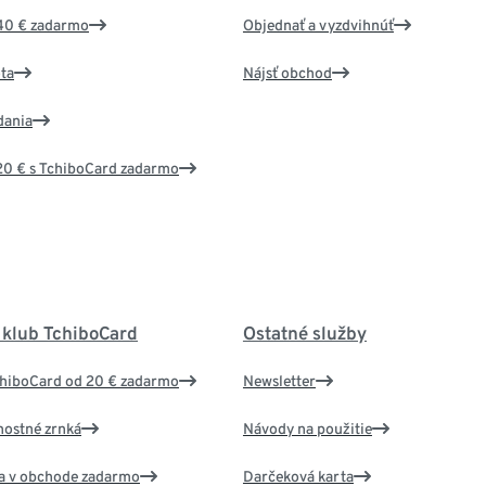
40 € zadarmo
Objednať a vyzdvihnúť
ta
Nájsť obchod
dania
20 € s TchiboCard zadarmo
 klub TchiboCard
Ostatné služby
chiboCard od 20 € zadarmo
Newsletter
nostné zrnká
Návody na použitie
va v obchode zadarmo
Darčeková karta