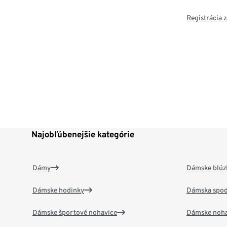
Registrácia
Najobľúbenejšie kategórie
Dámy
Dámske blúzk
Dámske hodinky
Dámska spod
Dámske športové nohavice
Dámske noha