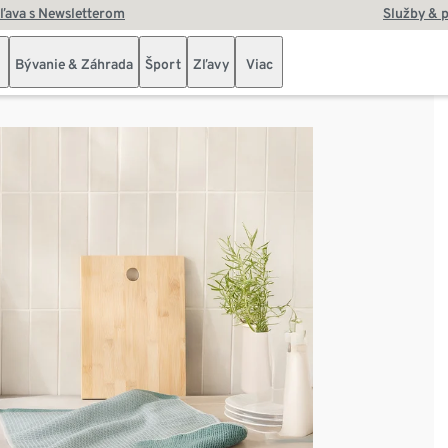
zľava s Newsletterom
Služby & 
Bývanie & Záhrada
Šport
Zľavy
Viac