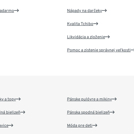
 zadarmo
Nápady na darčeky
Kvalita Tchibo
Likvidácia a zloženie
Pomoc a zistenie správnej veľkosti
y a topy
Pánske pulóvre a mikiny
ná bielizeň
Pánska spodná bielizeň
vice
Móda pre deti