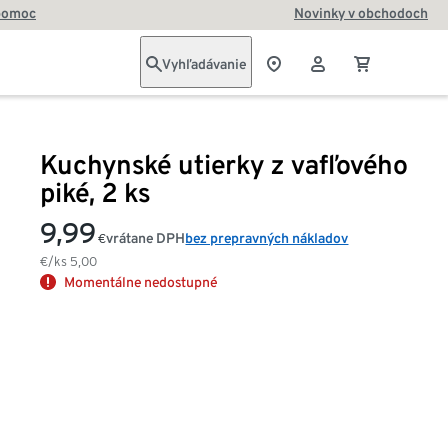
pomoc
Novinky v obchodoch
Vyhľadávanie
Kuchynské utierky z vafľového
piké, 2 ks
9,99
vrátane DPH
bez prepravných nákladov
€
€/ks
5,00
Momentálne nedostupné