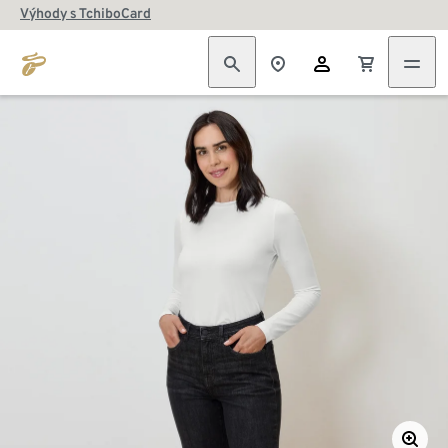
Výhody s TchiboCard