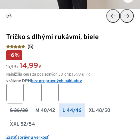
1/5
Tričko s dlhými rukávmi, biele
(5)
-6%
14,99
15,99
€
€
Najnižšia cena za posledných 30 dní:
15,99
€
vrátane DPH
bez prepravných nákladov
S 36/38
M 40/42
L 44/46
XL 48/50
XXL 52/54
Zistiť správnu veľkosť