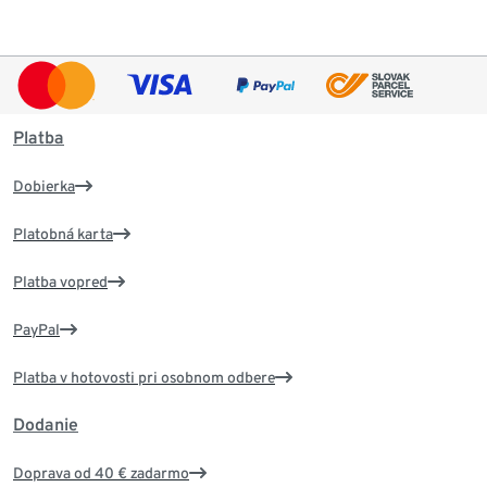
Platba
Dobierka
Platobná karta
Platba vopred
PayPal
Platba v hotovosti pri osobnom odbere
Dodanie
Doprava od 40 € zadarmo