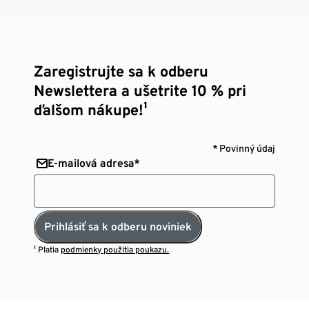
Zaregistrujte sa k odberu
Newslettera a ušetrite 10 % pri
ďalšom nákupe!¹
* Povinný údaj
E-mailová adresa*
Prihlásiť sa k odberu noviniek
¹ Platia
podmienky použitia poukazu.