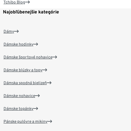
Tchibo Blog
Najobľúbenejšie kategórie
Dámy
Dámske hodinky
Dámske športové nohavice
Dámske blúzky a topy
Dámska spodná bielizeň
Dámske nohavice
Dámske topánky
Pánske pulóvre a mikiny