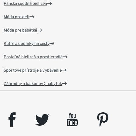
Pánska spodná bielizeň
Móda pre deti
Móda pre bábätká
Kufre a doplnky na cesty
Posteľná bielizeň a prestieradlá
Športové prístroje a vybavenie
Záhradný a balkónový nábytok
facebook
twitter
youtube
pinterest