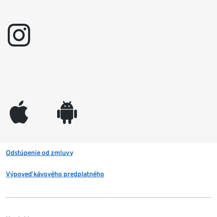
instagram
appleinc
android
Odstúpenie od zmluvy
Výpoveď kávového predplatného