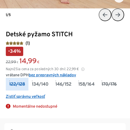
1/5
Detské pyžamo STITCH
(1)
-34%
14,99
22,99
€
€
Najnižšia cena za posledných 30 dní:
22,99
€
vrátane DPH
bez prepravných nákladov
122/128
134/140
146/152
158/164
170/176
Zistiť správnu veľkosť
Momentálne nedostupné