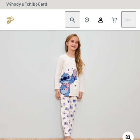
Výhody s TchiboCard