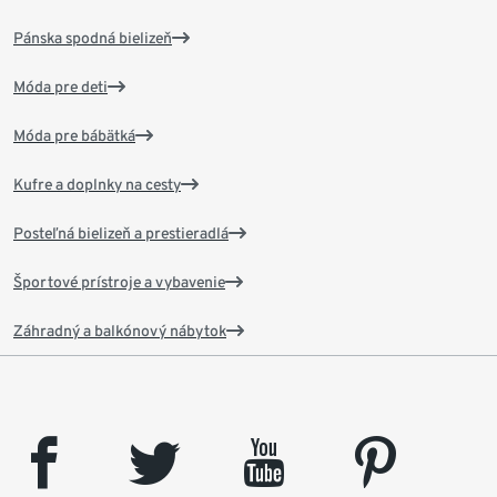
Pánska spodná bielizeň
Móda pre deti
Móda pre bábätká
Kufre a doplnky na cesty
Posteľná bielizeň a prestieradlá
Športové prístroje a vybavenie
Záhradný a balkónový nábytok
facebook
twitter
youtube
pinterest