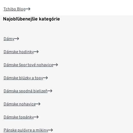
Tchibo Blog
Najobľúbenejšie kategórie
Dámy
Dámske hodinky
Dámske športové nohavice
Dámske blúzky a topy
Dámska spodná bielizeň
Dámske nohavice
Dámske topánky
Pánske pulóvre a mikiny