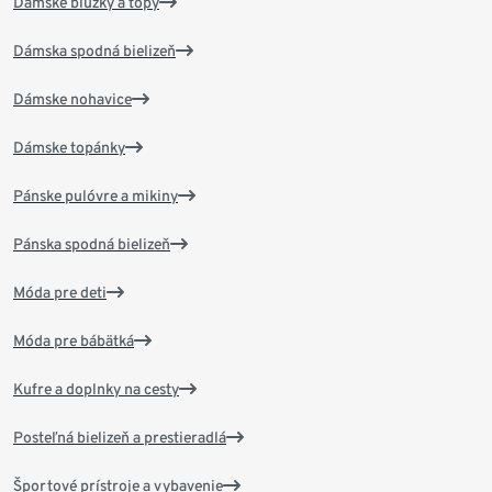
Dámske blúzky a topy
Dámska spodná bielizeň
Dámske nohavice
Dámske topánky
Pánske pulóvre a mikiny
Pánska spodná bielizeň
Móda pre deti
Móda pre bábätká
Kufre a doplnky na cesty
Posteľná bielizeň a prestieradlá
Športové prístroje a vybavenie