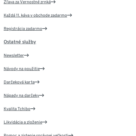
Zľava za Vernostné zrnká
Každá 11. káva v obchode zadarmo
Registrácia zadarmo
Ostatné služby
Newsletter
Návody na použitie
Darčeková karta
Nápady na darčeky
Kvalita Tchibo
Likvidácia a zloženie
Pomoc a zistenie správnej veľkosti