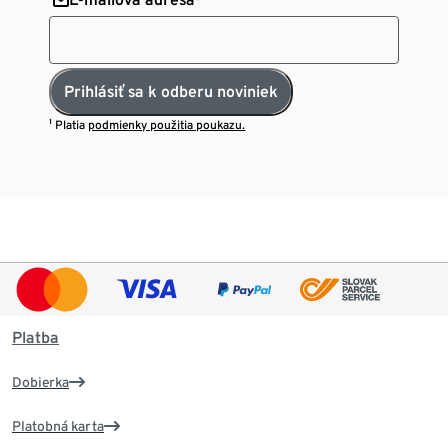
Prihlásiť sa k odberu noviniek
¹ Platia
podmienky použitia poukazu.
Platba
Dobierka
Platobná karta