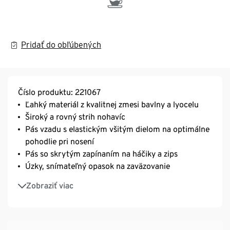
Pridať do obľúbených
Číslo produktu: 221067
Ľahký materiál z kvalitnej zmesi bavlny a lyocelu
Široký a rovný strih nohavíc
Pás vzadu s elastickým všitým dielom na optimálne
pohodlie pri nosení
Pás so skrytým zapínaním na háčiky a zips
Úzky, snímateľný opasok na zaväzovanie
Bočné vrecká
Zobraziť viac
2 falošné zadné vrecká
Vlákna materiálu TENCEL™ lyocel sú od prírody
mäkké a hebké