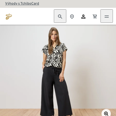
Výhody s TchiboCard