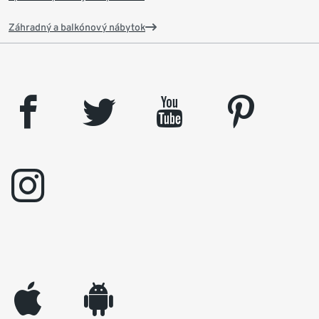
Záhradný a balkónový nábytok
facebook
twitter
youtube
pinterest
instagram
appleinc
android