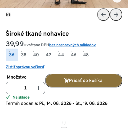
1/6
Široké tkané nohavice
39,99
vrátane DPH
bez prepravných nákladov
€
36
38
40
42
44
46
48
Zistiť správnu veľkosť
Množstvo
Pridať do košíka
Na sklade
Termín dodania:
Pi., 14. 08. 2026 - St., 19. 08. 2026