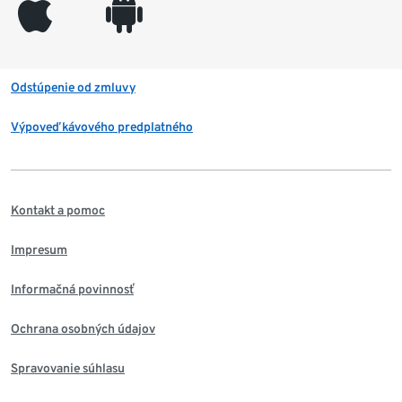
appleinc
android
Odstúpenie od zmluvy
Výpoveď kávového predplatného
Kontakt a pomoc
Impresum
Informačná povinnosť
Ochrana osobných údajov
Spravovanie súhlasu