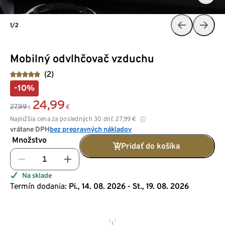
1/2
Mobilný odvlhčovač vzduchu
(2)
-10%
24,99
27,99
€
€
Najnižšia cena za posledných 30 dní:
27,99
€
vrátane DPH
bez prepravných nákladov
Množstvo
Pridať do košíka
Na sklade
Termín dodania:
Pi., 14. 08. 2026 - St., 19. 08. 2026