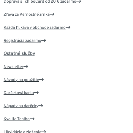
Doprava s TchiboCard od 20 € zadarmo
Zľava za Vernostné zrnká
Každá 11. káva v obchode zadarmo
Registrácia zadarmo
Ostatné služby
Newsletter
Návody na použitie
Darčeková karta
Nápady na darčeky
Kvalita Tchibo
Likvidácia a zloženie