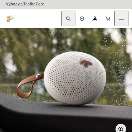
Výhody s TchiboCard