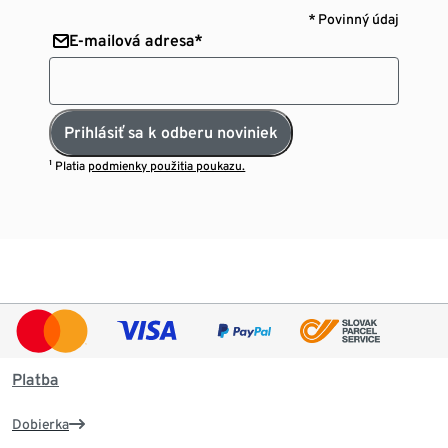
* Povinný údaj
E-mailová adresa*
Prihlásiť sa k odberu noviniek
¹ Platia
podmienky použitia poukazu.
Platba
Dobierka