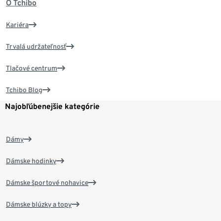
O Tchibo
Kariéra
Trvalá udržateľnosť
Tlačové centrum
Tchibo Blog
Najobľúbenejšie kategórie
Dámy
Dámske hodinky
Dámske športové nohavice
Dámske blúzky a topy