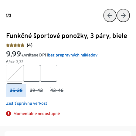
1/3
Funkčné športové ponožky, 3 páry, biele
(4)
9,99
vrátane DPH
bez prepravných nákladov
€
€/pár
3,33
35-38
39-42
43-46
Zistiť správnu veľkosť
Momentálne nedostupné