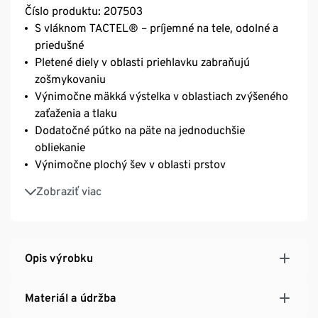
Číslo produktu: 207503
S vláknom TACTEL® – príjemné na tele, odolné a
priedušné
Pletené diely v oblasti priehlavku zabraňujú
zošmykovaniu
Výnimočne mäkká výstelka v oblastiach zvýšeného
zaťaženia a tlaku
Dodatočné pútko na päte na jednoduchšie
obliekanie
Výnimočne plochý šev v oblasti prstov
So značkovým elastanom: výnimočne elastické,
Zobraziť viac
perfektne sedia a tvarovo stále
Unisex
Opis výrobku
Materiál a údržba