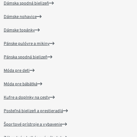
Dámska spodná bielizeň
Dámske nohavice
Dámske topánky
Pánske pulóvre a mikiny
Pánska spodná bielizeň
Móda pre deti
Móda pre bábätká
Kufre a doplnky na cesty
Posteľná bielizeň a prestieradlá
Športové prístroje a vybavenie