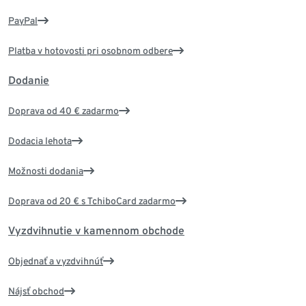
PayPal
Platba v hotovosti pri osobnom odbere
Dodanie
Doprava od 40 € zadarmo
Dodacia lehota
Možnosti dodania
Doprava od 20 € s TchiboCard zadarmo
Vyzdvihnutie v kamennom obchode
Objednať a vyzdvihnúť
Nájsť obchod