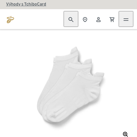
Výhody s TchiboCard