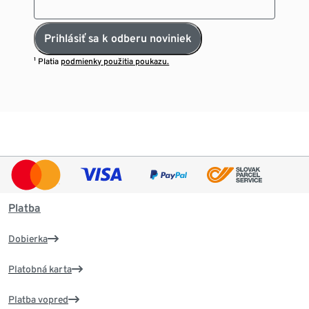
Prihlásiť sa k odberu noviniek
¹ Platia
podmienky použitia poukazu.
Platba
Dobierka
Platobná karta
Platba vopred