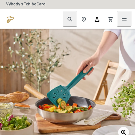
Výhody s TchiboCard