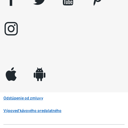
instagram
appleinc
android
Odstúpenie od zmluvy
Výpoveď kávového predplatného