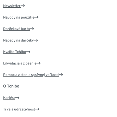
Newsletter
Návody na použitie
Darčeková karta
Nápady na darčeky
Kvalita Tchibo
Likvidácia a zloženie
Pomoc a zistenie správnej veľkosti
O Tchibo
Kariéra
Trvalá udržateľnosť