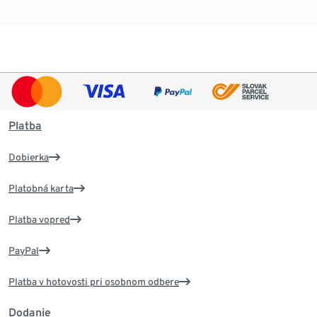
Platba
Dobierka
Platobná karta
Platba vopred
PayPal
Platba v hotovosti pri osobnom odbere
Dodanie