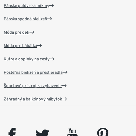
Pánske pulóvre a mikiny
Pánska spodná bielizeň
Móda pre deti
Móda pre bábätká
Kufre a doplnky na cesty
Posteľná bielizeň a prestieradlá
Športové prístroje a vybavenie
Záhradný a balkónový nábytok
facebook
twitter
youtube
pinterest