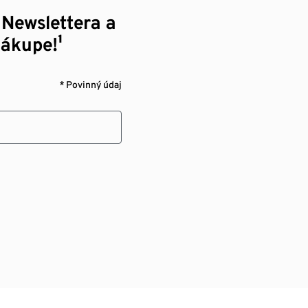
 Newslettera a
nákupe!¹
* Povinný údaj