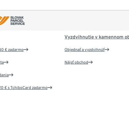
Vyzdvihnutie v kamennom o
40 € zadarmo
Objednať a vyzdvihnúť
ta
Nájsť obchod
dania
20 € s TchiboCard zadarmo