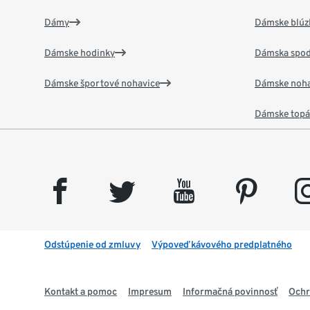
Dámy
Dámske blúzk
Dámske hodinky
Dámska spod
Dámske športové nohavice
Dámske noha
Dámske top
facebook
twitter
youtube
pinterest
insta
Odstúpenie od zmluvy
Výpoveď kávového predplatného
Kontakt a pomoc
Impresum
Informačná povinnosť
Ochr