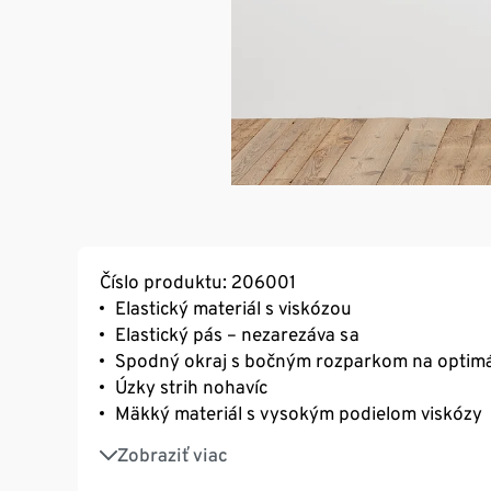
Číslo produktu: 206001
Elastický materiál s viskózou
Elastický pás – nezarezáva sa
Spodný okraj s bočným rozparkom na optim
Úzky strih nohavíc
Mäkký materiál s vysokým podielom viskózy
S vláknom Creora® – tvarovo stále, dokonal
Zobraziť viac