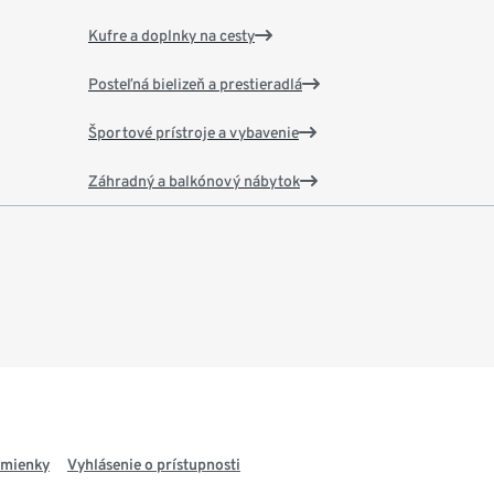
Kufre a doplnky na cesty
Posteľná bielizeň a prestieradlá
Športové prístroje a vybavenie
Záhradný a balkónový nábytok
dmienky
Vyhlásenie o prístupnosti