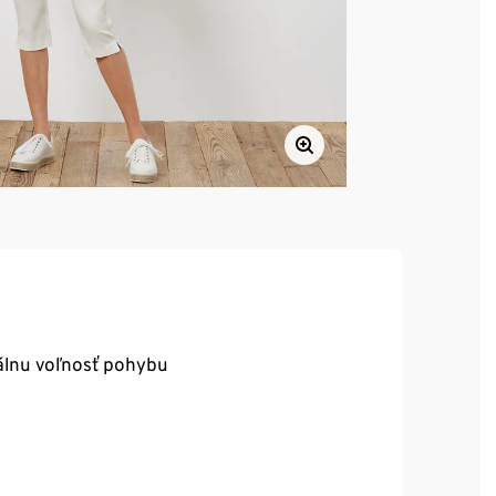
álnu voľnosť pohybu
e padnú, výborne sa nosia