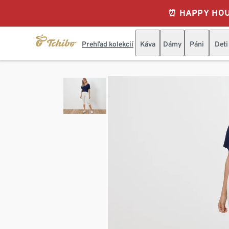
⏰ HAPPY HOURS
Prehľad kolekcií
Káva
Dámy
Páni
Deti