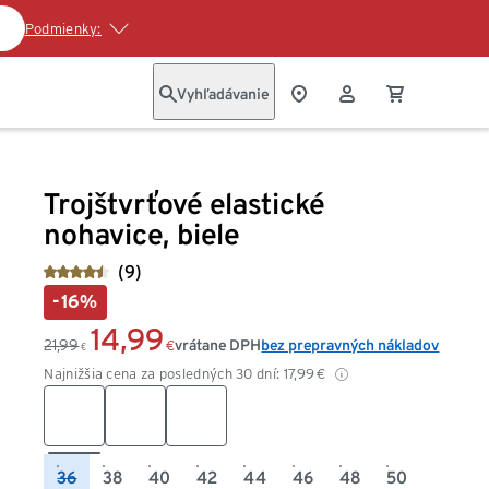
Podmienky:
Vyhľadávanie
Trojštvrťové elastické
nohavice, biele
(9)
-16%
14,99
21,99
vrátane DPH
bez prepravných nákladov
€
€
Najnižšia cena za posledných 30 dní:
17,99
€
36
38
40
42
44
46
48
50