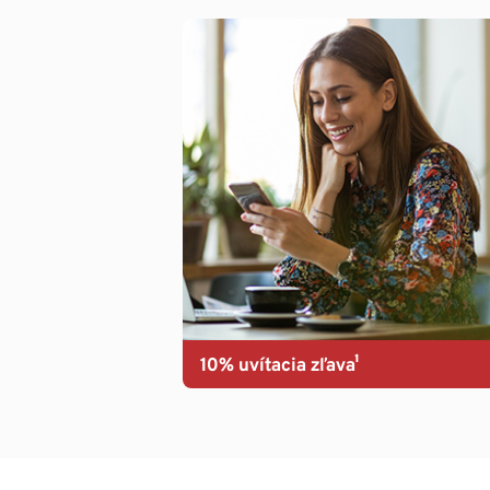
10% uvítacia zľava¹