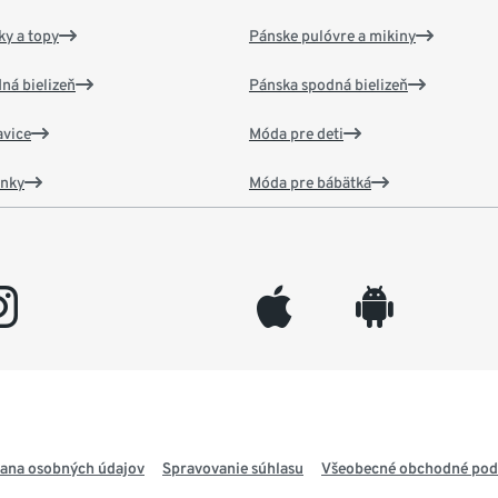
y a topy
Pánske pulóvre a mikiny
ná bielizeň
Pánska spodná bielizeň
vice
Móda pre deti
ánky
Móda pre bábätká
gram
appleinc
android
ana osobných údajov
Spravovanie súhlasu
Všeobecné obchodné po