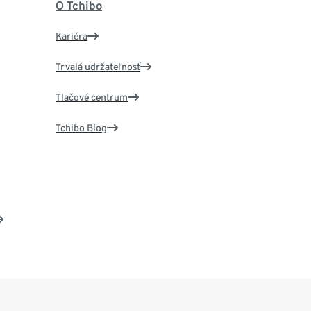
O Tchibo
Kariéra
Trvalá udržateľnosť
Tlačové centrum
Tchibo Blog