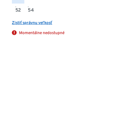
52
54
Zistiť správnu veľkosť
Momentálne nedostupné