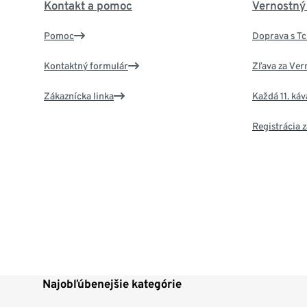
Kontakt a pomoc
Vernostný
Pomoc
Doprava s T
Kontaktný formulár
Zľava za Ver
Zákaznícka linka
Každá 11. ká
Registrácia
Najobľúbenejšie kategórie