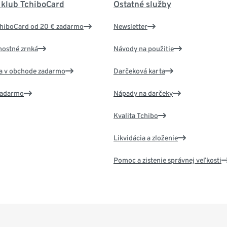
 klub TchiboCard
Ostatné služby
chiboCard od 20 € zadarmo
Newsletter
nostné zrnká
Návody na použitie
va v obchode zadarmo
Darčeková karta
 zadarmo
Nápady na darčeky
Kvalita Tchibo
Likvidácia a zloženie
Pomoc a zistenie správnej veľkosti