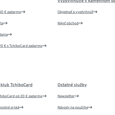
Vyzdvihnutie v kamennom o
40 € zadarmo
Objednať a vyzdvihnúť
ta
Nájsť obchod
dania
20 € s TchiboCard zadarmo
 klub TchiboCard
Ostatné služby
chiboCard od 20 € zadarmo
Newsletter
nostné zrnká
Návody na použitie