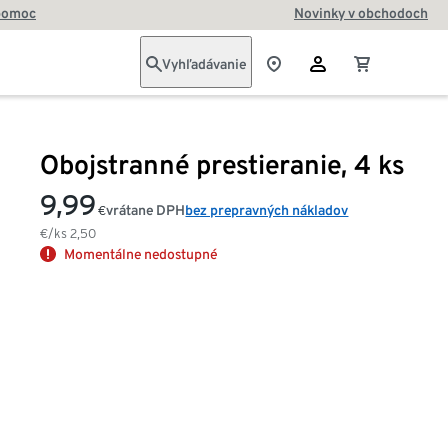
pomoc
Novinky v obchodoch
Vyhľadávanie
Obojstranné prestieranie, 4 ks
9,99
vrátane DPH
bez prepravných nákladov
€
€/ks
2,50
Momentálne nedostupné