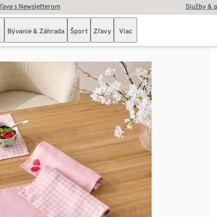
zľava s Newsletterom
Služby & 
Bývanie & Záhrada
Šport
Zľavy
Viac