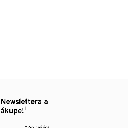
 Newslettera a
nákupe!¹
* Povinný údaj