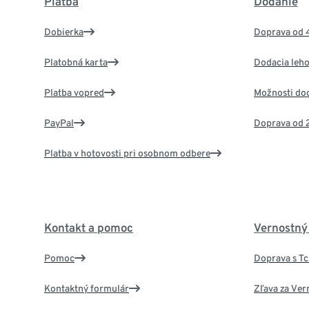
Platba
Dodanie
Dobierka
Doprava od 
Platobná karta
Dodacia leho
Platba vopred
Možnosti do
PayPal
Doprava od 
Platba v hotovosti pri osobnom odbere
Kontakt a pomoc
Vernostný
Pomoc
Doprava s T
Kontaktný formulár
Zľava za Ver