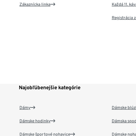
Zákaznícka linka
Každá 11. ká
Registrácia
Najobľúbenejšie kategórie
Dámy
Dámske blúzk
Dámske hodinky
Dámska spod
Dámske športové nohavice
Dámske noha