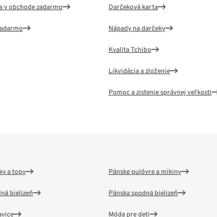
va v obchode zadarmo
Darčeková karta
 zadarmo
Nápady na darčeky
Kvalita Tchibo
Likvidácia a zloženie
Pomoc a zistenie správnej veľkosti
y a topy
Pánske pulóvre a mikiny
ná bielizeň
Pánska spodná bielizeň
vice
Móda pre deti