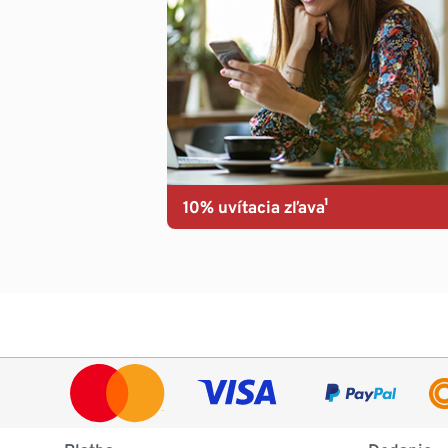
10% uvítacia zľava¹