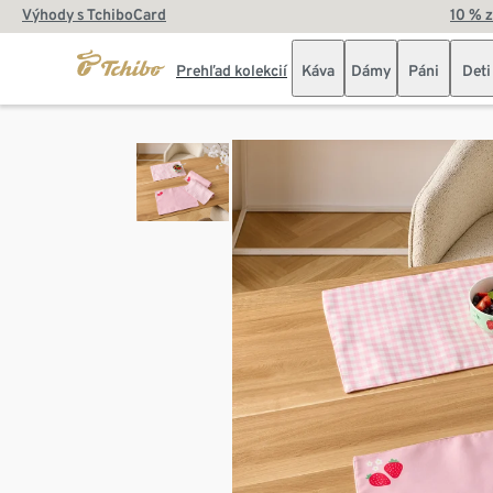
Výhody s TchiboCard
10 % 
Prehľad kolekcií
Káva
Dámy
Páni
Deti