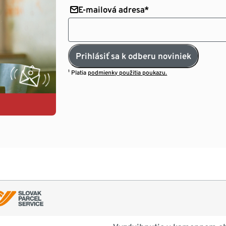
E-mailová adresa*
Prihlásiť sa k odberu noviniek
¹ Platia
podmienky použitia poukazu.