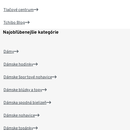
Tlačové centrum
Tchibo Blog
Najobľúbenejšie kategórie
Dámy
Dámske hodinky
Dámske športové nohavice
Dámske blúzky a topy
Dámska spodná bielizeň
Dámske nohavice
Dámske topánky