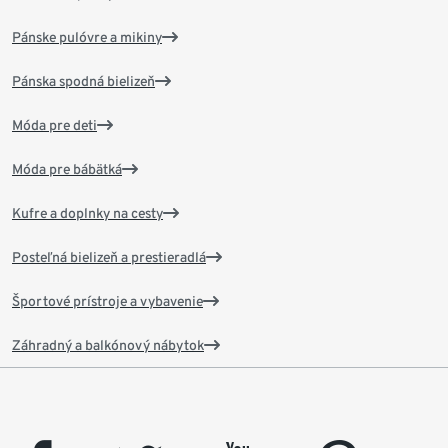
Pánske pulóvre a mikiny
Pánska spodná bielizeň
Móda pre deti
Móda pre bábätká
Kufre a doplnky na cesty
Posteľná bielizeň a prestieradlá
Športové prístroje a vybavenie
Záhradný a balkónový nábytok