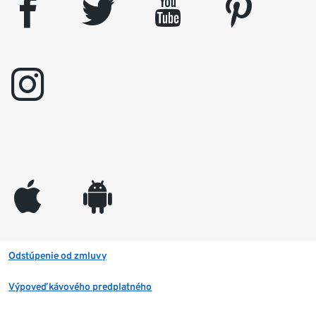
facebook
twitter
youtube
pinterest
instagram
appleinc
android
Odstúpenie od zmluvy
Výpoveď kávového predplatného