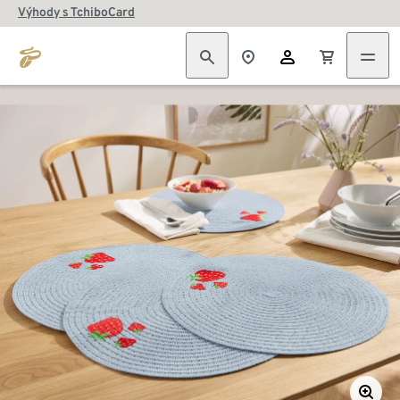
Výhody s TchiboCard