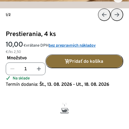
1/2
Prestierania, 4 ks
10,00
vrátane DPH
bez prepravných nákladov
€
€/ks
2,50
Množstvo
Pridať do košíka
Na sklade
Termín dodania:
Št., 13. 08. 2026 - Ut., 18. 08. 2026