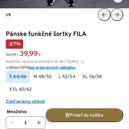
1/8
Pánske funkčné šortky FILA
-27%
39,99
54,99
€
€
Najnižšia cena za posledných 30 dní:
54,99
€
vrátane DPH
bez prepravných nákladov
S 44/46
M 48/50
L 52/54
XL 56/58
XXL 60/62
Zistiť správnu veľkosť
Množstvo
Pridať do košíka