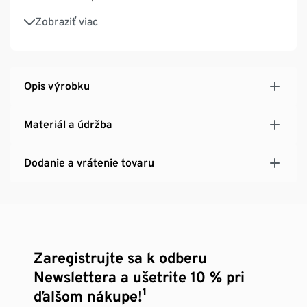
Integrované džersejové šortky na optimálne
Zobraziť viac
zakrytie a držanie
Funkčné tkanivo absorbuje vlhkosť, odvedie ju a
rýchlo vyschne
Vlhkosť je odvedená bez škvŕn od potu
Opis výrobku
Reflexné potlače pre zvýšenú viditeľnosť
Optimálne padne a poskytuje voľnosť pohybu
Materiál a údržba
vďaka tvarovanému okraju
Dodanie a vrátenie tovaru
Zaregistrujte sa k odberu
Newslettera a ušetrite 10 % pri
ďalšom nákupe!¹