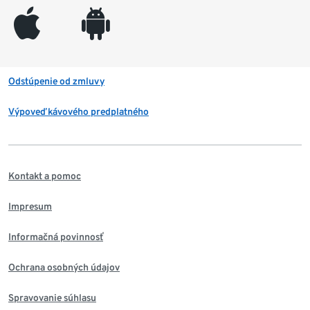
appleinc
android
Odstúpenie od zmluvy
Výpoveď kávového predplatného
Kontakt a pomoc
Impresum
Informačná povinnosť
Ochrana osobných údajov
Spravovanie súhlasu