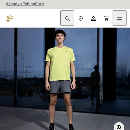
Výhody s TchiboCard