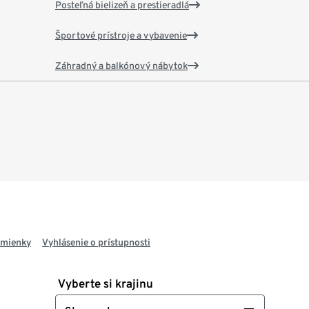
Posteľná bielizeň a prestieradlá
Športové prístroje a vybavenie
Záhradný a balkónový nábytok
dmienky
Vyhlásenie o prístupnosti
Vyberte si krajinu