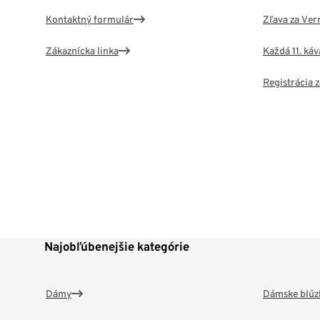
Kontaktný formulár
Zľava za Ver
Zákaznícka linka
Každá 11. ká
Registrácia
Najobľúbenejšie kategórie
Dámy
Dámske blúzk