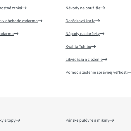
nostné zrnká
Návody na použitie
va v obchode zadarmo
Darčeková karta
 zadarmo
Nápady na darčeky
Kvalita Tchibo
Likvidácia a zloženie
Pomoc a zistenie správnej veľkosti
y a topy
Pánske pulóvre a mikiny