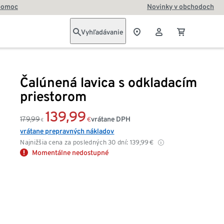
pomoc
Novinky v obchodoch
Vyhľadávanie
Čalúnená lavica s odkladacím
priestorom
139,99
179,99
vrátane DPH
€
€
vrátane prepravných nákladov
Najnižšia cena za posledných 30 dní:
139,99
€
Momentálne nedostupné