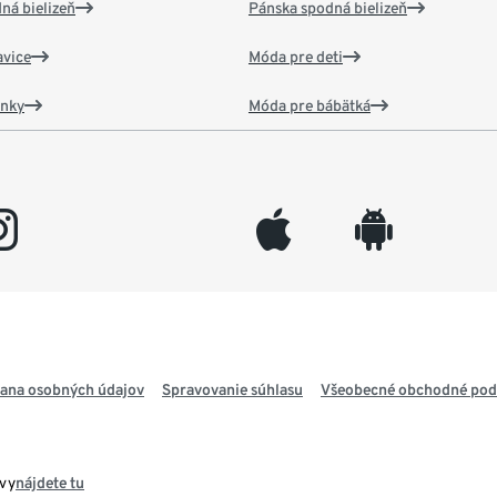
ná bielizeň
Pánska spodná bielizeň
vice
Móda pre deti
ánky
Móda pre bábätká
gram
appleinc
android
ana osobných údajov
Spravovanie súhlasu
Všeobecné obchodné po
avy
nájdete tu