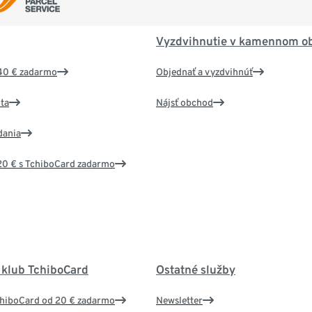
Vyzdvihnutie v kamennom o
40 € zadarmo
Objednať a vyzdvihnúť
ta
Nájsť obchod
dania
20 € s TchiboCard zadarmo
 klub TchiboCard
Ostatné služby
chiboCard od 20 € zadarmo
Newsletter