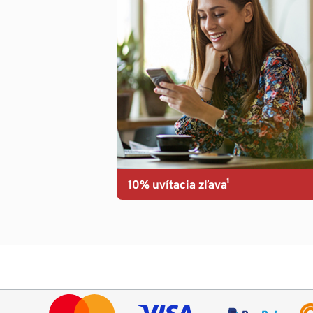
10% uvítacia zľava¹