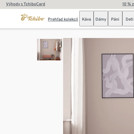
Výhody s TchiboCard
10 % 
Prehľad kolekcií
Káva
Dámy
Páni
Deti