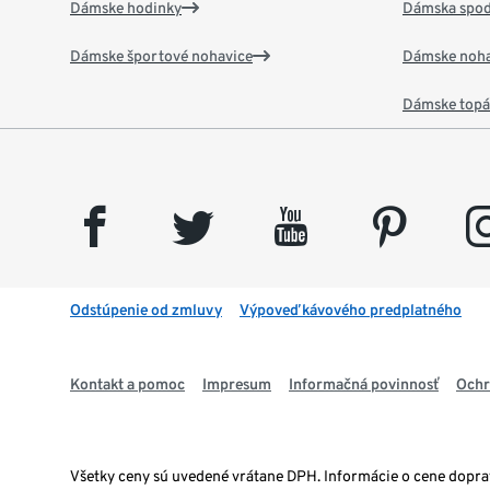
Dámske hodinky
Dámska spod
Dámske športové nohavice
Dámske noha
Dámske top
facebook
twitter
youtube
pinterest
insta
Odstúpenie od zmluvy
Výpoveď kávového predplatného
Kontakt a pomoc
Impresum
Informačná povinnosť
Ochr
Všetky ceny sú uvedené vrátane DPH. Informácie o cene dopr