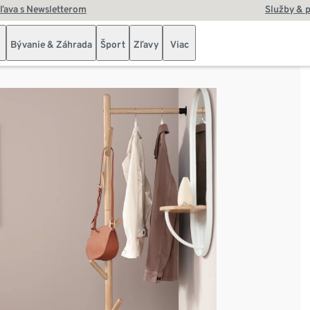
zľava s Newsletterom
Služby & 
Bývanie & Záhrada
Šport
Zľavy
Viac