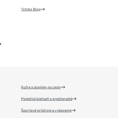
Tchibo Blog
Kufre a doplnky na cesty
Posteľná bielizeň a prestieradlá
Športové prístroje a vybavenie