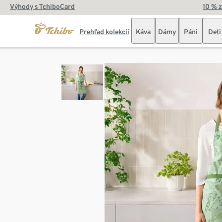
Výhody s TchiboCard
10 % 
Prehľad kolekcií
Káva
Dámy
Páni
Deti