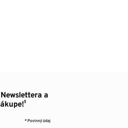
 Newslettera a
nákupe!¹
* Povinný údaj