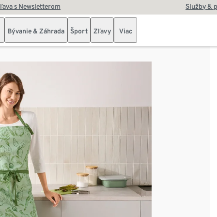
zľava s Newsletterom
Služby & 
Bývanie & Záhrada
Šport
Zľavy
Viac