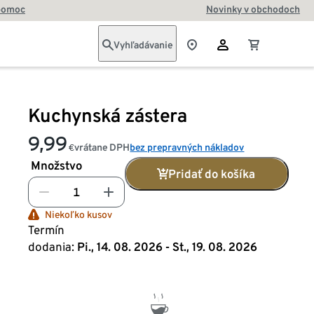
pomoc
Novinky v obchodoch
Vyhľadávanie
Kuchynská zástera
9,99
vrátane DPH
bez prepravných nákladov
€
Množstvo
Pridať do košíka
Niekoľko kusov
Termín
dodania:
Pi., 14. 08. 2026 - St., 19. 08. 2026