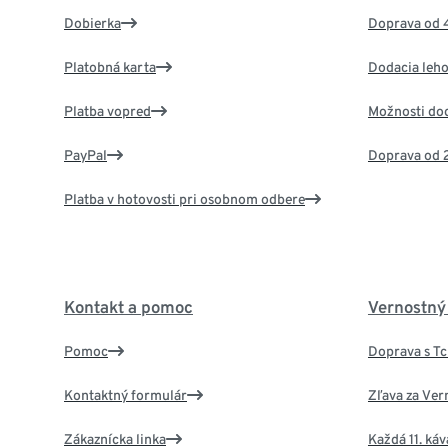
Dobierka
Doprava od 
Platobná karta
Dodacia leho
Platba vopred
Možnosti do
PayPal
Doprava od 
Platba v hotovosti pri osobnom odbere
Kontakt a pomoc
Vernostný
Pomoc
Doprava s T
Kontaktný formulár
Zľava za Ver
Zákaznícka linka
Každá 11. ká