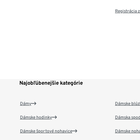
Registrácia
Najobľúbenejšie kategórie
Dámy
Dámske blúzk
Dámske hodinky
Dámska spod
Dámske športové nohavice
Dámske noha