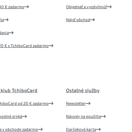
40 € zadarmo
Objednať a vyzdvihnúť
ta
Nájsť obchod
dania
20 € s TchiboCard zadarmo
 klub TchiboCard
Ostatné služby
chiboCard od 20 € zadarmo
Newsletter
nostné zrnká
Návody na použitie
va v obchode zadarmo
Darčeková karta