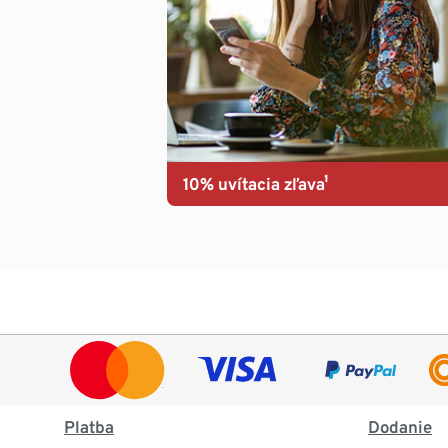
10% uvítacia zľava¹
Platba
Dodanie