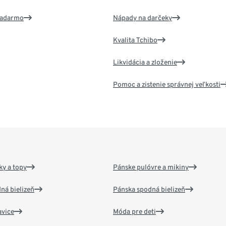
 zadarmo
Nápady na darčeky
Kvalita Tchibo
Likvidácia a zloženie
Pomoc a zistenie správnej veľkosti
y a topy
Pánske pulóvre a mikiny
ná bielizeň
Pánska spodná bielizeň
vice
Móda pre deti