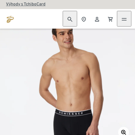
Výhody s TchiboCard