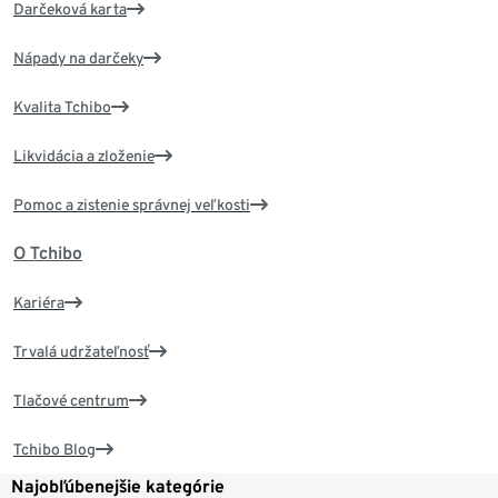
Darčeková karta
Nápady na darčeky
Kvalita Tchibo
Likvidácia a zloženie
Pomoc a zistenie správnej veľkosti
O Tchibo
Kariéra
Trvalá udržateľnosť
Tlačové centrum
Tchibo Blog
Najobľúbenejšie kategórie