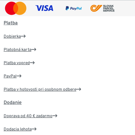
Platba
Dobierka
Platobná karta
Platba vopred
PayPal
Platba v hotovosti pri osobnom odbere
Dodanie
Doprava od 40 € zadarmo
Dodacia lehota