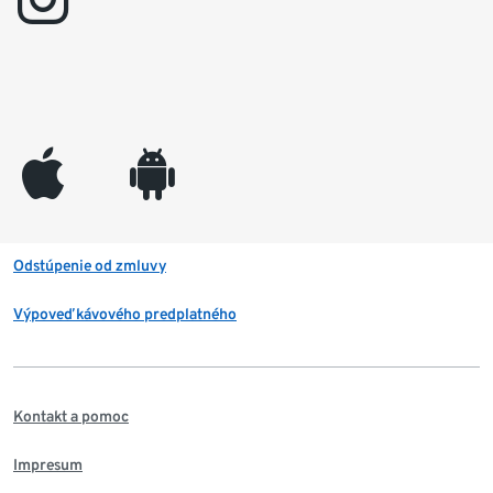
appleinc
android
Odstúpenie od zmluvy
Výpoveď kávového predplatného
Kontakt a pomoc
Impresum