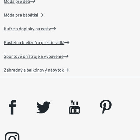
Móda pre deti
Móda pre bábätká
Kufre a doplnky na cesty
Posteľná bielizeň a prestieradlá
Športové prístroje a vybavenie
Záhradný a balkónový nábytok
facebook
twitter
youtube
pinterest
instagram