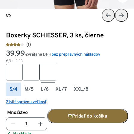
1/5
Boxerky SCHIESSER, 3 ks, čierne
(1)
39,99
vrátane DPH
bez prepravných nákladov
€
€/ks
13,33
S/4
M/5
L/6
XL/7
XXL/8
Zistiť správnu veľkosť
Množstvo
Pridať do košíka
Na sklade