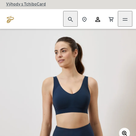
Výhody s TchiboCard