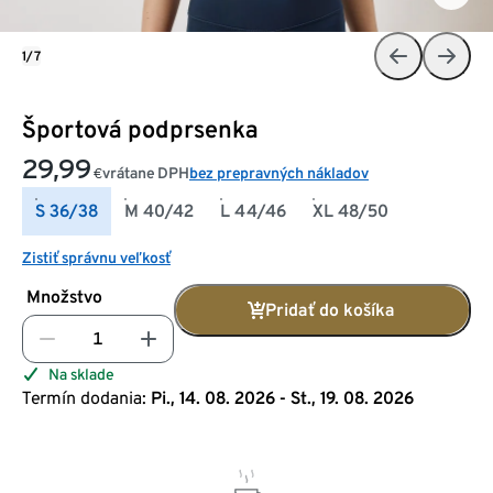
1/7
Športová podprsenka
29,99
vrátane DPH
bez prepravných nákladov
€
S 36/38
M 40/42
L 44/46
XL 48/50
Zistiť správnu veľkosť
Množstvo
Pridať do košíka
Na sklade
Termín dodania:
Pi., 14. 08. 2026 - St., 19. 08. 2026