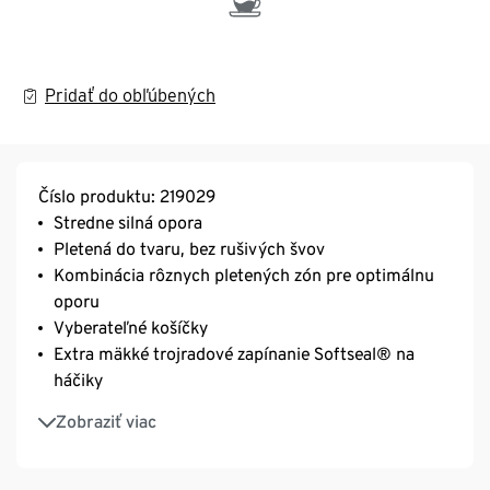
Pridať do obľúbených
Číslo produktu: 219029
Stredne silná opora
Pletená do tvaru, bez rušivých švov
Kombinácia rôznych pletených zón pre optimálnu
oporu
Vyberateľné košíčky
Extra mäkké trojradové zapínanie Softseal® na
háčiky
Ramienka s nastaviteľnou dĺžkou
Zobraziť viac
Mäkký a elastický materiál s vláknom Creora® – na
optimálny tvarovací efekt