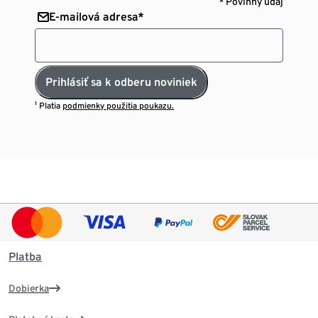
* Povinný údaj
E-mailová adresa*
Prihlásiť sa k odberu noviniek
¹ Platia
podmienky použitia poukazu.
Platba
Dobierka