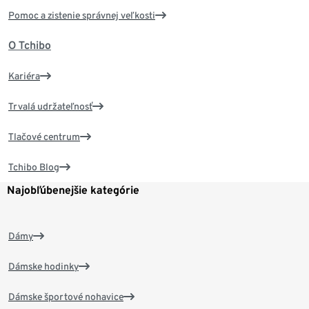
Pomoc a zistenie správnej veľkosti
O Tchibo
Kariéra
Trvalá udržateľnosť
Tlačové centrum
Tchibo Blog
Najobľúbenejšie kategórie
Dámy
Dámske hodinky
Dámske športové nohavice