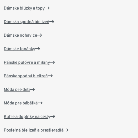
Dámske blúzky a topy
Dámska spodná bielizeň
Dámske nohavice
Dámske topánky
Pánske pulóvre a mikiny
Pánska spodná bielizeň
Móda pre deti
Móda pre bábätká
Kufre a doplnky na cesty
Posteľná bielizeň a prestieradlá