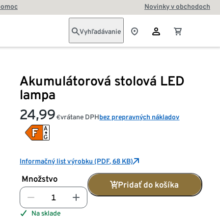
pomoc
Novinky v obchodoch
Vyhľadávanie
Akumulátorová stolová LED
lampa
24,99
vrátane DPH
bez prepravných nákladov
€
Informačný list výrobku (PDF, 68 KB)
Množstvo
Pridať do košíka
Na sklade