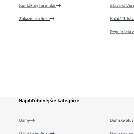
Kontaktný formulár
Zľava za Ver
Zákaznícka linka
Každá 11. ká
Registrácia
Najobľúbenejšie kategórie
Dámy
Dámske blúzk
Dámske hodinky
Dámska spod