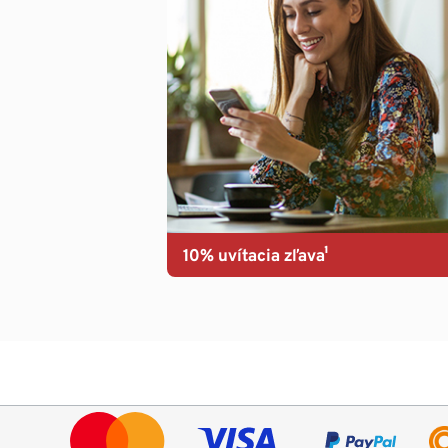
10% uvítacia zľava¹