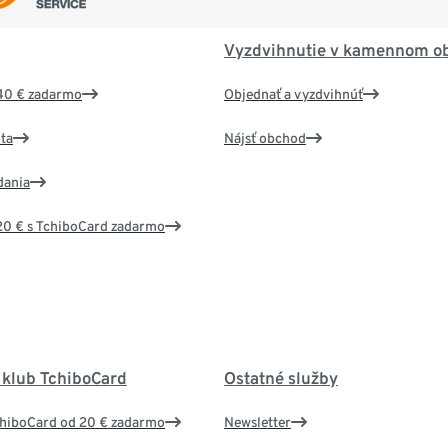
Vyzdvihnutie v kamennom o
40 € zadarmo
Objednať a vyzdvihnúť
ta
Nájsť obchod
dania
20 € s TchiboCard zadarmo
 klub TchiboCard
Ostatné služby
chiboCard od 20 € zadarmo
Newsletter