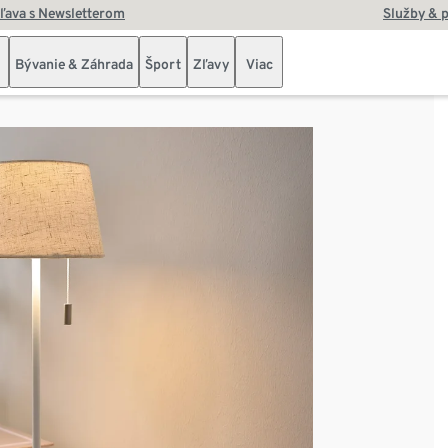
zľava s Newsletterom
Služby & 
Bývanie & Záhrada
Šport
Zľavy
Viac