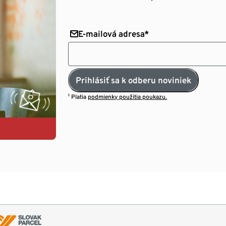
E-mailová adresa*
Prihlásiť sa k odberu noviniek
¹ Platia
podmienky použitia poukazu.