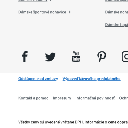
Dámske športové nohavice
Dámske noha
Dámske top
facebook
twitter
youtube
pinterest
insta
Odstúpenie od zmluvy
Výpoveď kávového predplatného
Kontakt a pomoc
Impresum
Informačná povinnosť
Ochr
Všetky ceny sú uvedené vrátane DPH. Informácie o cene dopr