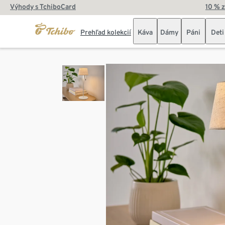
Výhody s TchiboCard
10 % 
Prehľad kolekcií
Káva
Dámy
Páni
Deti