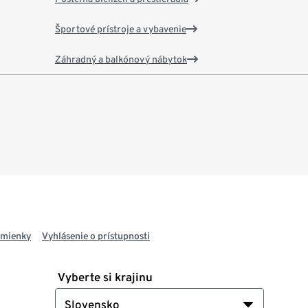
Športové prístroje a vybavenie
Záhradný a balkónový nábytok
dmienky
Vyhlásenie o prístupnosti
Vyberte si krajinu
Slovensko