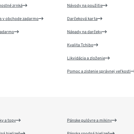
nostné zrnká
Návody na použitie
va v obchode zadarmo
Darčeková karta
 zadarmo
Nápady na darčeky
Kvalita Tchibo
Likvidácia a zloženie
Pomoc a zistenie správnej veľkosti
y a topy
Pánske pulóvre a mikiny
ná bielizeň
Pánska spodná bielizeň