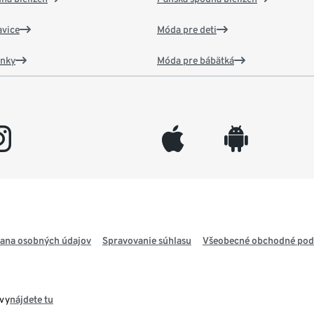
vice
Móda pre deti
ánky
Móda pre bábätká
gram
appleinc
android
ana osobných údajov
Spravovanie súhlasu
Všeobecné obchodné po
avy
nájdete tu