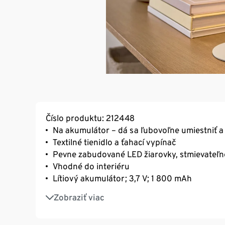
Číslo produktu: 212448
Na akumulátor – dá sa ľubovoľne umiestniť a
Textilné tienidlo a ťahací vypínač
Pevne zabudované LED žiarovky, stmievateľn
Vhodné do interiéru
Lítiový akumulátor; 3,7 V; 1 800 mAh
S kontrolkou nabíjania
Zobraziť viac
Spodná strana chráni podlahy