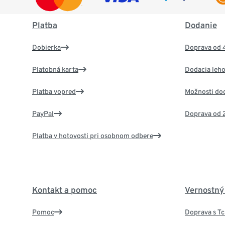
Platba
Dodanie
Dobierka
Doprava od 
Platobná karta
Dodacia leho
Platba vopred
Možnosti do
PayPal
Doprava od 
Platba v hotovosti pri osobnom odbere
Kontakt a pomoc
Vernostný
Pomoc
Doprava s T