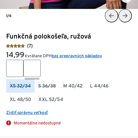
1/6
Funkčná polokošeľa, ružová
(7)
14,99
vrátane DPH
bez prepravných nákladov
€
XS 32/34
S 36/38
M 40/42
L 44/46
XL 48/50
XXL 52/54
Zistiť správnu veľkosť
Momentálne nedostupné