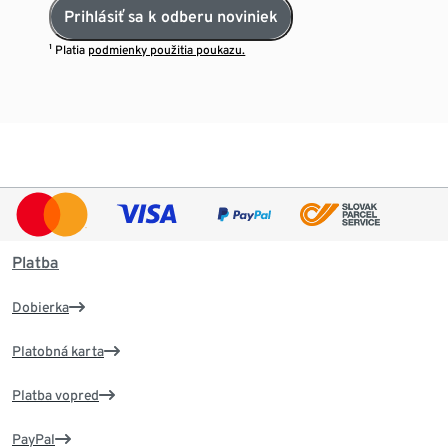
Prihlásiť sa k odberu noviniek
¹ Platia
podmienky použitia poukazu.
Platba
Dobierka
Platobná karta
Platba vopred
PayPal