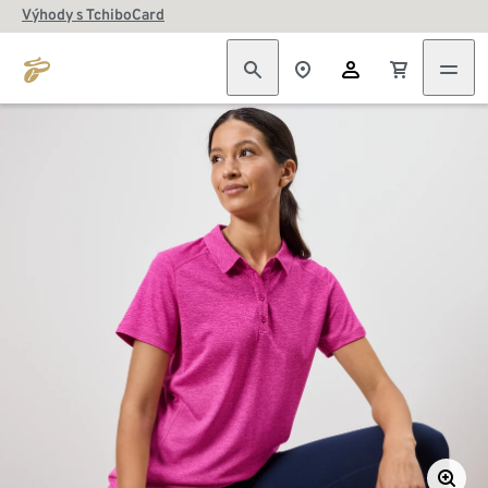
Výhody s TchiboCard