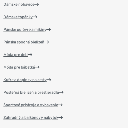
Dámske nohavice
Dámske topánky
Pánske pulóvre a mikiny
Pánska spodná bielizeň
Móda pre deti
Móda pre bábätká
Kufre a doplnky na cesty
Posteľná bielizeň a prestieradlá
Športové prístroje a vybavenie
Záhradný a balkónový nábytok