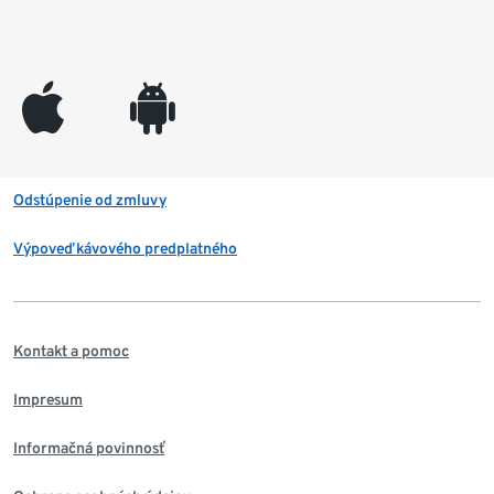
appleinc
android
Odstúpenie od zmluvy
Výpoveď kávového predplatného
Kontakt a pomoc
Impresum
Informačná povinnosť