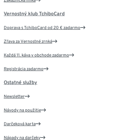
Zákaznícka linka
Vernostný klub TchiboCard
Doprava s TchiboCard od 20 € zadarmo
Zľava za Vernostné zrnká
Každá 11. káva v obchode zadarmo
Registrácia zadarmo
Ostatné služby
Newsletter
Návody na použitie
Darčeková karta
Nápady na darčeky