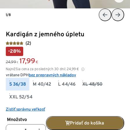
1/8
Kardigán z jemného úpletu
(2)
-28%
17,99
24,99
€
€
Najnižšia cena za posledných 30 dní:
24,99
€
vrátane DPH
bez prepravných nákladov
S 36/38
M 40/42
L 44/46
XL 48/50
XXL 52/54
Zistiť správnu veľkosť
Množstvo
Pridať do košíka