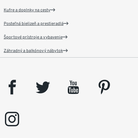
Kufre a doplnky na cesty
Posteľná bielizeň a prestieradlá
Športové prístroje a vybavenie
Záhradný a balkónový nábytok
facebook
twitter
youtube
pinterest
instagram