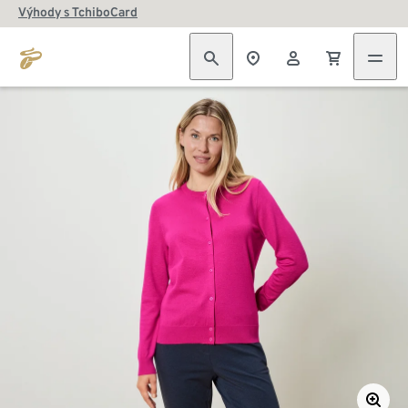
Výhody s TchiboCard