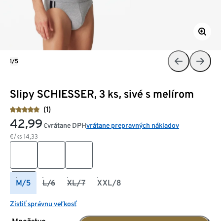
1/5
Slipy SCHIESSER, 3 ks, sivé s melírom
(1)
42,99
vrátane DPH
vrátane prepravných nákladov
€
€/ks
14,33
M/5
L/6
XL/7
XXL/8
Zistiť správnu veľkosť