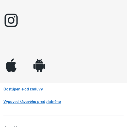
instagram
appleinc
android
Odstúpenie od zmluvy
Výpoveď kávového predplatného