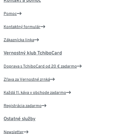
Kontakt a pomoc
Pomoc
Kontaktný formulár
Zákaznícka linka
Vernostný klub TchiboCard
Doprava s TchiboCard od 20 € zadarmo
Zľava za Vernostné zrnká
Každá 11. káva v obchode zadarmo
Registrácia zadarmo
Ostatné služby
Newsletter