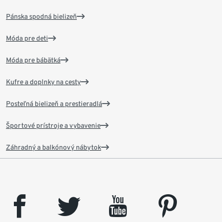
Pánska spodná bielizeň
Móda pre deti
Móda pre bábätká
Kufre a doplnky na cesty
Posteľná bielizeň a prestieradlá
Športové prístroje a vybavenie
Záhradný a balkónový nábytok
facebook
twitter
youtube
pinterest