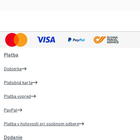
Platba
Dobierka
Platobná karta
Platba vopred
PayPal
Platba v hotovosti pri osobnom odbere
Dodanie