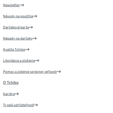
Newsletter
Návody na použitie
Darčeková karta
Nápady na darčeky
Kvalita Tchibo
Likvidácia a zloženie
Pomoc a zistenie správnej veľkosti
O Tchibo
Kariéra
Trvalá udržateľnosť