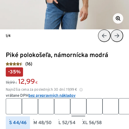
1/4
Piké polokošeľa, námornícka modrá
(16)
-35%
12,99
19,99
€
€
Najnižšia cena za posledných 30 dní:
19,99
€
vrátane DPH
bez prepravných nákladov
S 44/46
M 48/50
L 52/54
XL 56/58