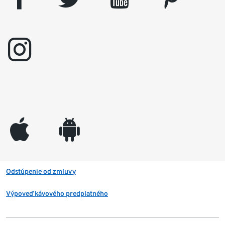
instagram
appleinc
android
Odstúpenie od zmluvy
Výpoveď kávového predplatného