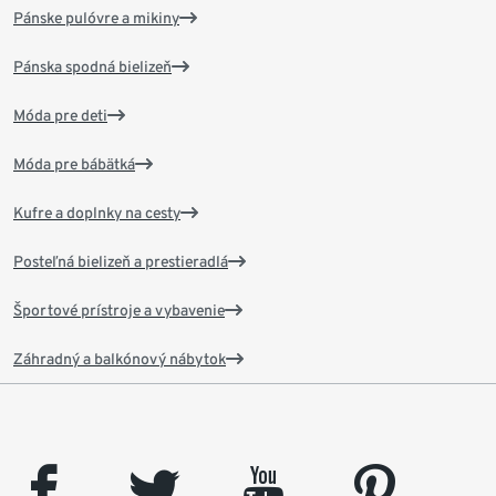
Pánske pulóvre a mikiny
Pánska spodná bielizeň
Móda pre deti
Móda pre bábätká
Kufre a doplnky na cesty
Posteľná bielizeň a prestieradlá
Športové prístroje a vybavenie
Záhradný a balkónový nábytok
facebook
twitter
youtube
pinterest