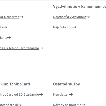
Vyzdvihnutie v kamennom o
40 € zadarmo
Objednať a vyzdvihnúť
ta
Nájsť obchod
dania
20 € s TchiboCard zadarmo
 klub TchiboCard
Ostatné služby
chiboCard od 20 € zadarmo
Newsletter
nostné zrnká
Návody na použitie