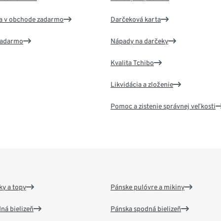
va v obchode zadarmo
Darčeková karta
 zadarmo
Nápady na darčeky
Kvalita Tchibo
Likvidácia a zloženie
Pomoc a zistenie správnej veľkosti
y a topy
Pánske pulóvre a mikiny
ná bielizeň
Pánska spodná bielizeň