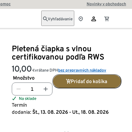
pomoc
Novinky v obchodoch
Vyhľadávanie
Pletená čiapka s vlnou
certifikovanou podľa RWS
10,00
vrátane DPH
bez prepravných nákladov
€
Množstvo
Pridať do košíka
Na sklade
Termín
dodania:
Št., 13. 08. 2026 - Ut., 18. 08. 2026