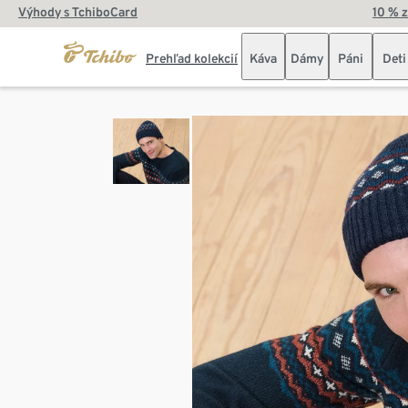
Výhody s TchiboCard
10 % 
Prehľad kolekcií
Káva
Dámy
Páni
Deti