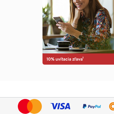
10% uvítacia zľava¹