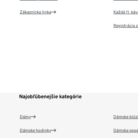
Zákaznícka linka
Každá 11. ká
Registrácia
Najobľúbenejšie kategórie
Dámy
Dámske blúzk
Dámske hodinky
Dámska spod