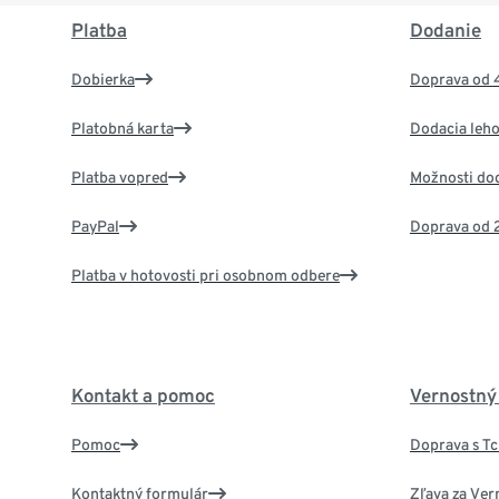
Platba
Dodanie
Dobierka
Doprava od 
Platobná karta
Dodacia leho
Platba vopred
Možnosti do
PayPal
Doprava od 
Platba v hotovosti pri osobnom odbere
Kontakt a pomoc
Vernostný
Pomoc
Doprava s T
Kontaktný formulár
Zľava za Ver