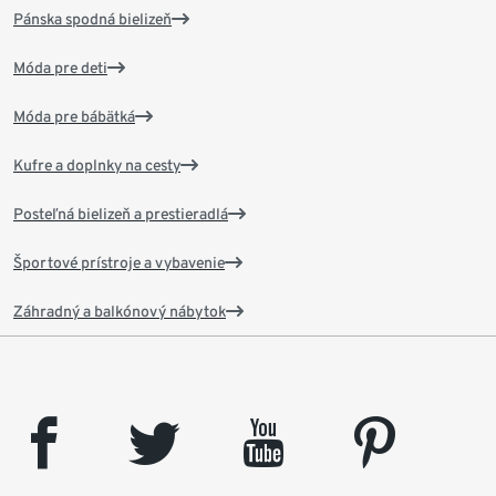
Pánska spodná bielizeň
Móda pre deti
Móda pre bábätká
Kufre a doplnky na cesty
Posteľná bielizeň a prestieradlá
Športové prístroje a vybavenie
Záhradný a balkónový nábytok
facebook
twitter
youtube
pinterest