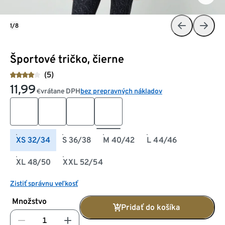
1/8
Športové tričko, čierne
(5)
11,99
vrátane DPH
bez prepravných nákladov
€
XS 32/34
S 36/38
M 40/42
L 44/46
XL 48/50
XXL 52/54
Zistiť správnu veľkosť
Množstvo
Pridať do košíka