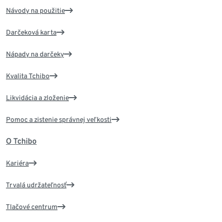
Návody na použitie
Darčeková karta
Nápady na darčeky
Kvalita Tchibo
Likvidácia a zloženie
Pomoc a zistenie správnej veľkosti
O Tchibo
Kariéra
Trvalá udržateľnosť
Tlačové centrum