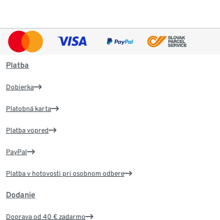
Platba
Dobierka
Platobná karta
Platba vopred
PayPal
Platba v hotovosti pri osobnom odbere
Dodanie
Doprava od 40 € zadarmo