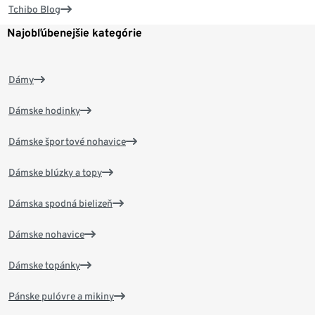
Tchibo Blog
Najobľúbenejšie kategórie
Dámy
Dámske hodinky
Dámske športové nohavice
Dámske blúzky a topy
Dámska spodná bielizeň
Dámske nohavice
Dámske topánky
Pánske pulóvre a mikiny