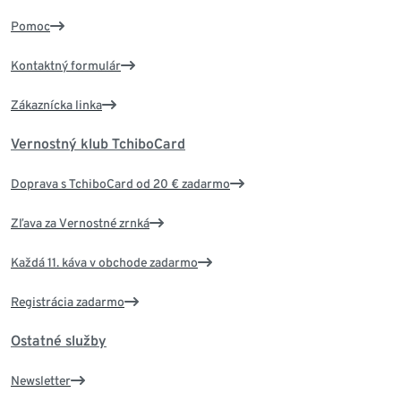
Pomoc
Kontaktný formulár
Zákaznícka linka
Vernostný klub TchiboCard
Doprava s TchiboCard od 20 € zadarmo
Zľava za Vernostné zrnká
Každá 11. káva v obchode zadarmo
Registrácia zadarmo
Ostatné služby
Newsletter