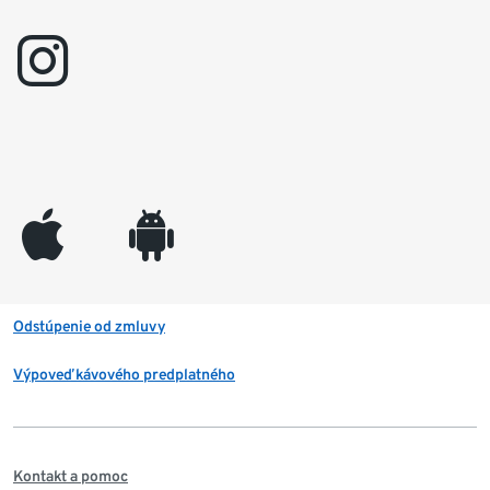
instagram
appleinc
android
Odstúpenie od zmluvy
Výpoveď kávového predplatného
Kontakt a pomoc