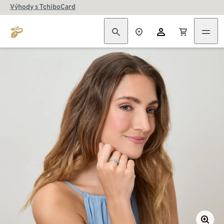
Výhody s TchiboCard