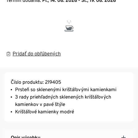
Termín dodania:
Pi., 14. 08. 2026 - St., 19. 08. 2026
Pridať do obľúbených
Číslo produktu: 219405
Prsteň so sklenenými krištáľovými kamienkami
3 rady priehľadných sklenených krištáľových
kamienkov v pavé štýle
Krištáľové kamienky modré
Opis výrobku