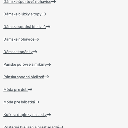
Dámske športové nohavice
Dámske blúzky a topy
Dámska spodná bielizeň
Dámske nohavice
Dámske topánky
Pánske pulóvre a mikiny
Pánska spodná bielizeň
Móda pre deti
Móda pre bábätká
Kufre a doplnky na cesty
Posteľná bielizeň a prestieradlá