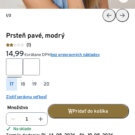
1/2
Prsteň pavé, modrý
(1)
14,99
vrátane DPH
bez prepravných nákladov
€
17
18
19
20
Zistiť správnu veľkosť
Množstvo
Pridať do košíka
Na sklade