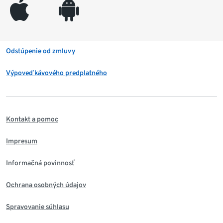
appleinc
android
Odstúpenie od zmluvy
Výpoveď kávového predplatného
Kontakt a pomoc
Impresum
Informačná povinnosť
Ochrana osobných údajov
Spravovanie súhlasu