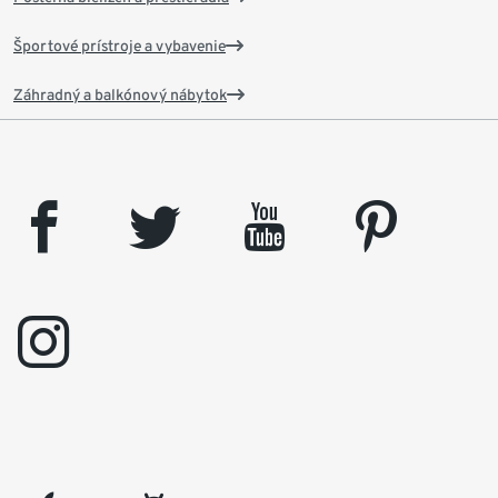
Športové prístroje a vybavenie
Záhradný a balkónový nábytok
facebook
twitter
youtube
pinterest
instagram