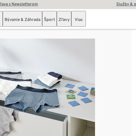
zľava s Newsletterom
Služby & 
Bývanie & Záhrada
Šport
Zľavy
Viac