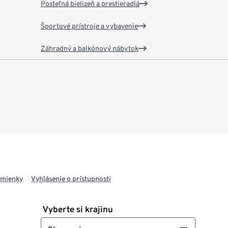
Posteľná bielizeň a prestieradlá
Športové prístroje a vybavenie
Záhradný a balkónový nábytok
dmienky
Vyhlásenie o prístupnosti
Vyberte si krajinu