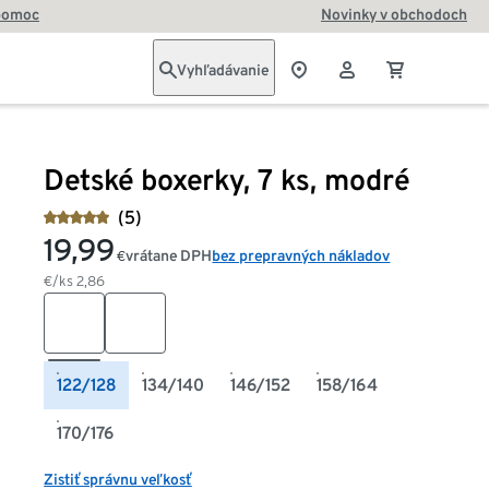
pomoc
Novinky v obchodoch
Vyhľadávanie
Detské boxerky, 7 ks, modré
(5)
19,99
vrátane DPH
bez prepravných nákladov
€
€/ks
2,86
122/128
134/140
146/152
158/164
170/176
Zistiť správnu veľkosť