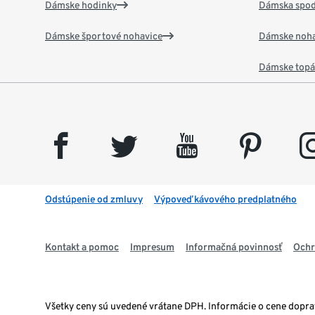
Dámske hodinky
Dámska spod
Dámske športové nohavice
Dámske noha
Dámske top
facebook
twitter
youtube
pinterest
insta
Odstúpenie od zmluvy
Výpoveď kávového predplatného
Kontakt a pomoc
Impresum
Informačná povinnosť
Ochr
Všetky ceny sú uvedené vrátane DPH. Informácie o cene dopr