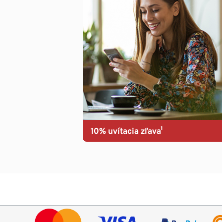
10% uvítacia zľava¹