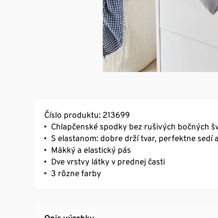
Číslo produktu: 213699
Chlapčenské spodky bez rušivých bočných š
S elastanom: dobre drží tvar, perfektne sedí 
Mäkký a elastický pás
Dve vrstvy látky v prednej časti
3 rôzne farby
Opis výrobku