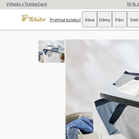
Výhody s TchiboCard
10 % 
Prehľad kolekcií
Káva
Dámy
Páni
Deti