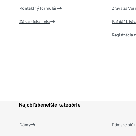
Kontaktný formulár
Zľava za Ver
Zákaznícka linka
Každá 11. ká
Registrácia
Najobľúbenejšie kategórie
Dámy
Dámske blúzk