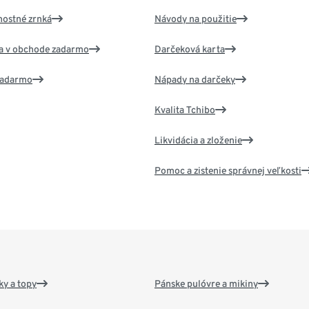
nostné zrnká
Návody na použitie
va v obchode zadarmo
Darčeková karta
 zadarmo
Nápady na darčeky
Kvalita Tchibo
Likvidácia a zloženie
Pomoc a zistenie správnej veľkosti
y a topy
Pánske pulóvre a mikiny