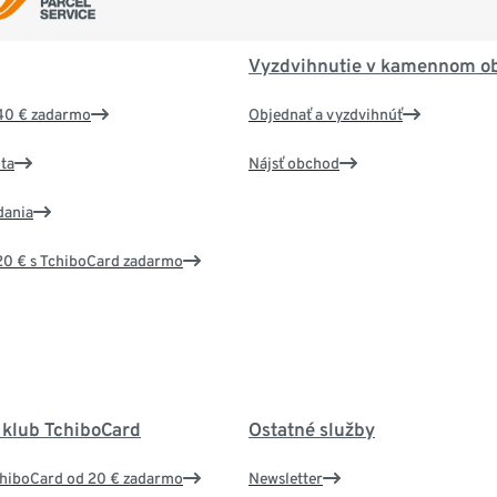
Vyzdvihnutie v kamennom o
40 € zadarmo
Objednať a vyzdvihnúť
ta
Nájsť obchod
dania
20 € s TchiboCard zadarmo
 klub TchiboCard
Ostatné služby
chiboCard od 20 € zadarmo
Newsletter