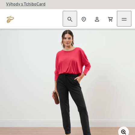
Výhody s TchiboCard