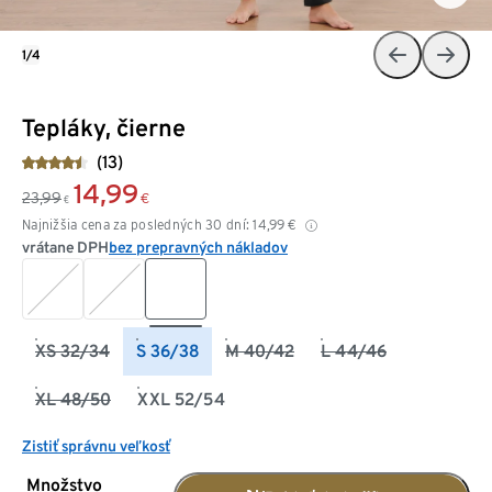
1/4
Tepláky, čierne
(13)
14,99
23,99
€
€
Najnižšia cena za posledných 30 dní:
14,99
€
vrátane DPH
bez prepravných nákladov
XS 32/34
S 36/38
M 40/42
L 44/46
XL 48/50
XXL 52/54
Zistiť správnu veľkosť
Množstvo