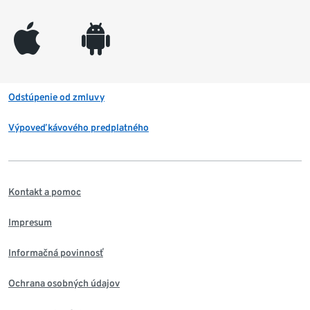
appleinc
android
Odstúpenie od zmluvy
Výpoveď kávového predplatného
Kontakt a pomoc
Impresum
Informačná povinnosť
Ochrana osobných údajov