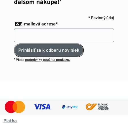
ďalšom nákupe!¹
* Povinný údaj
E-mailová adresa*
Prihlásiť sa k odberu noviniek
¹ Platia
podmienky použitia poukazu.
Platba