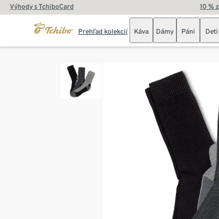
Výhody s TchiboCard
10 % 
Prehľad kolekcií
Káva
Dámy
Páni
Deti