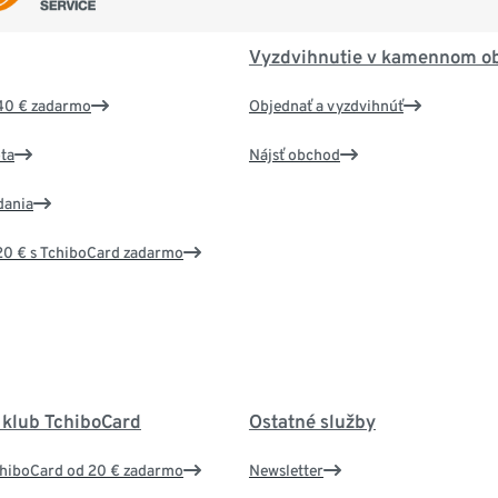
Vyzdvihnutie v kamennom o
40 € zadarmo
Objednať a vyzdvihnúť
ta
Nájsť obchod
dania
20 € s TchiboCard zadarmo
 klub TchiboCard
Ostatné služby
chiboCard od 20 € zadarmo
Newsletter