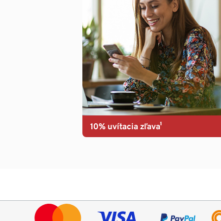
10% uvítacia zľava¹