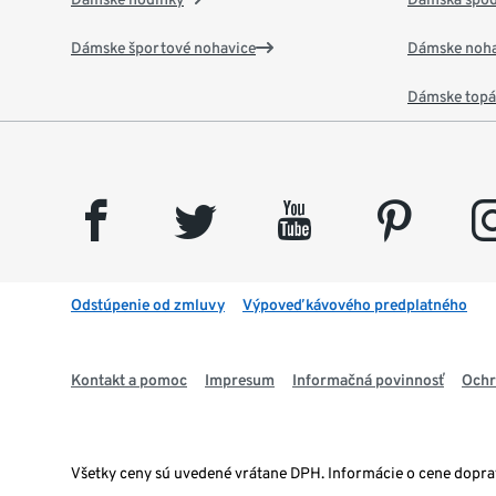
Dámske športové nohavice
Dámske noha
Dámske top
facebook
twitter
youtube
pinterest
insta
Odstúpenie od zmluvy
Výpoveď kávového predplatného
Kontakt a pomoc
Impresum
Informačná povinnosť
Ochr
Všetky ceny sú uvedené vrátane DPH. Informácie o cene dopr