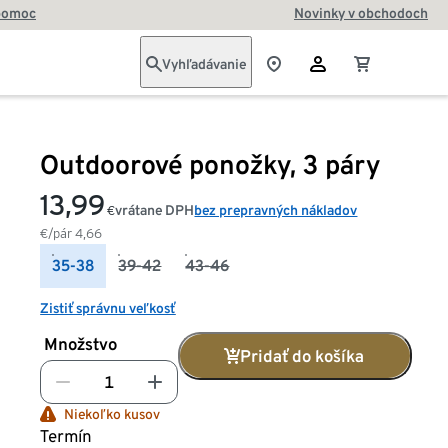
pomoc
Novinky v obchodoch
Vyhľadávanie
Outdoorové ponožky, 3 páry
13,99
vrátane DPH
bez prepravných nákladov
€
€/pár
4,66
35-38
39-42
43-46
Zistiť správnu veľkosť
Množstvo
Pridať do košíka
Niekoľko kusov
Termín