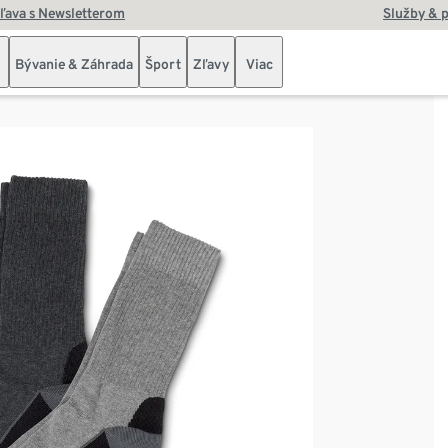
zľava s Newsletterom
Služby & 
Bývanie & Záhrada
Šport
Zľavy
Viac