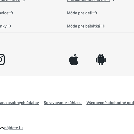
vice
Móda pre deti
ánky
Móda pre bábätká
gram
appleinc
android
ana osobných údajov
Spravovanie súhlasu
Všeobecné obchodné po
avy
nájdete tu