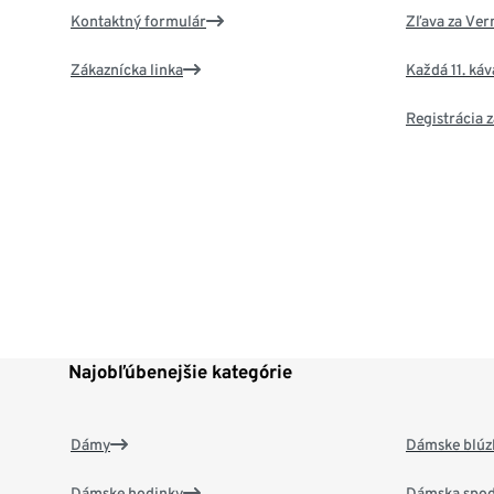
Kontaktný formulár
Zľava za Ver
Zákaznícka linka
Každá 11. ká
Registrácia
Najobľúbenejšie kategórie
Dámy
Dámske blúzk
Dámske hodinky
Dámska spod