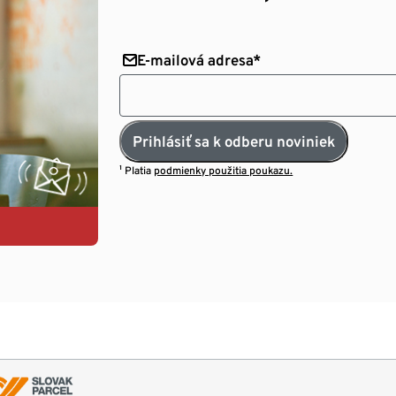
E-mailová adresa*
Prihlásiť sa k odberu noviniek
¹ Platia
podmienky použitia poukazu.