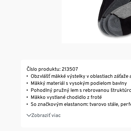
Číslo produktu: 213507
Obzvlášť mäkké výstelky v oblastiach záťaže 
Mäkký materiál s vysokým podielom bavlny
Pohodlný pružný lem s rebrovanou štruktúr
Mäkko vystlané chodidlo z froté
So značkovým elastanom: tvarovo stále, perf
Unisex
Zobraziť viac
Extra plochý šev v oblasti prstov
S biobavlnou