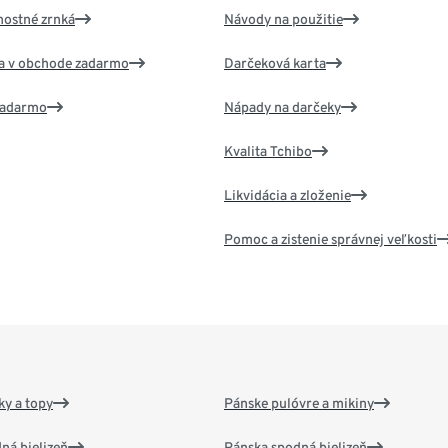
nostné zrnká
Návody na použitie
va v obchode zadarmo
Darčeková karta
 zadarmo
Nápady na darčeky
Kvalita Tchibo
Likvidácia a zloženie
Pomoc a zistenie správnej veľkosti
y a topy
Pánske pulóvre a mikiny
ná bielizeň
Pánska spodná bielizeň