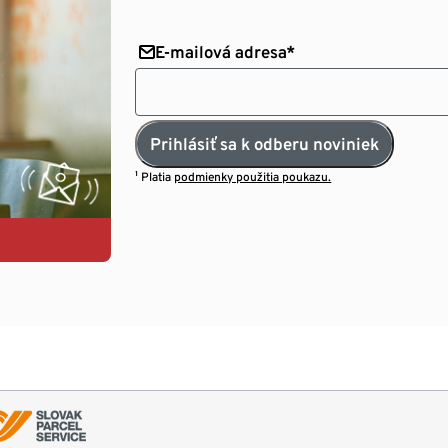
E-mailová adresa*
Prihlásiť sa k odberu noviniek
¹ Platia
podmienky použitia poukazu.