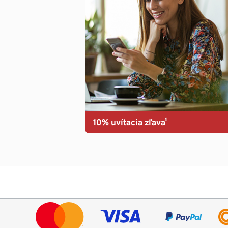
10% uvítacia zľava¹