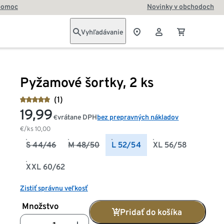
pomoc
Novinky v obchodoch
Vyhľadávanie
Pyžamové šortky, 2 ks
(1)
19,99
vrátane DPH
bez prepravných nákladov
€
€/ks
10,00
S 44/46
M 48/50
L 52/54
XL 56/58
XXL 60/62
Zistiť správnu veľkosť
Množstvo
Pridať do košíka