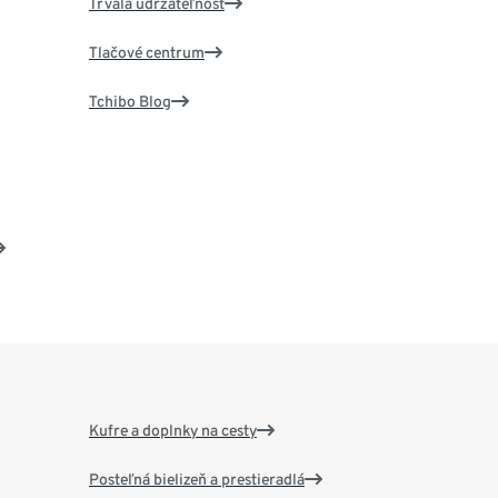
Trvalá udržateľnosť
Tlačové centrum
Tchibo Blog
Kufre a doplnky na cesty
Posteľná bielizeň a prestieradlá