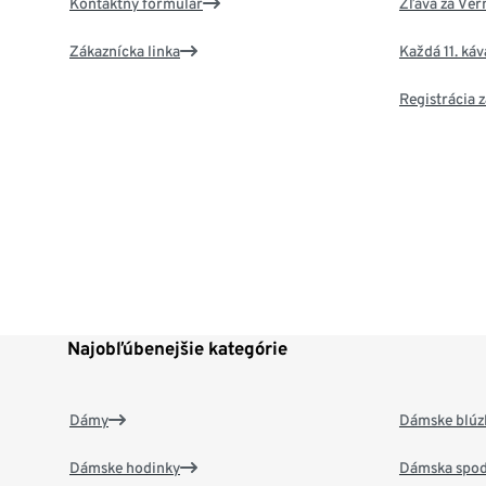
Kontaktný formulár
Zľava za Ver
Zákaznícka linka
Každá 11. ká
Registrácia
Najobľúbenejšie kategórie
Dámy
Dámske blúzk
Dámske hodinky
Dámska spod