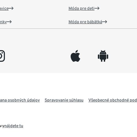
vice
Móda pre deti
ánky
Móda pre bábätká
gram
appleinc
android
ana osobných údajov
Spravovanie súhlasu
Všeobecné obchodné po
avy
nájdete tu