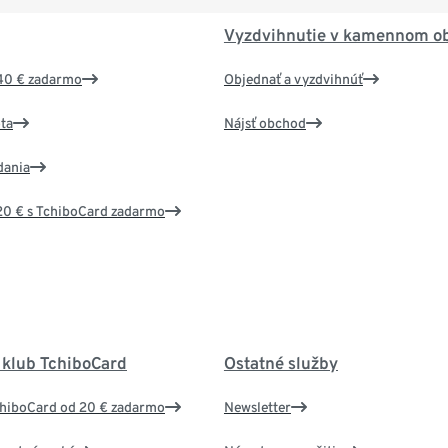
Vyzdvihnutie v kamennom o
40 € zadarmo
Objednať a vyzdvihnúť
ta
Nájsť obchod
dania
20 € s TchiboCard zadarmo
 klub TchiboCard
Ostatné služby
chiboCard od 20 € zadarmo
Newsletter