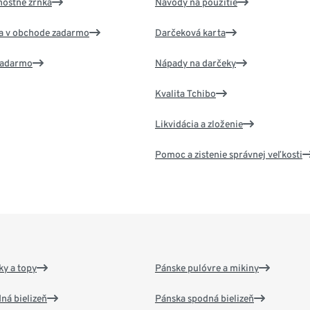
nostné zrnká
Návody na použitie
va v obchode zadarmo
Darčeková karta
 zadarmo
Nápady na darčeky
Kvalita Tchibo
Likvidácia a zloženie
Pomoc a zistenie správnej veľkosti
y a topy
Pánske pulóvre a mikiny
ná bielizeň
Pánska spodná bielizeň