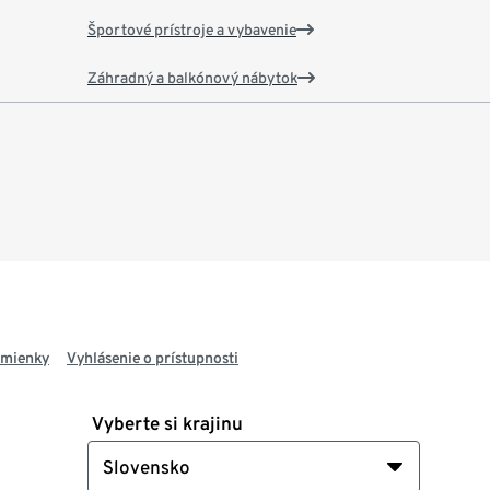
Športové prístroje a vybavenie
Záhradný a balkónový nábytok
dmienky
Vyhlásenie o prístupnosti
Vyberte si krajinu
Slovensko