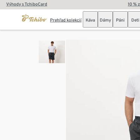
Výhody s TchiboCard
10 % 
Prehľad kolekcií
Káva
Dámy
Páni
Deti