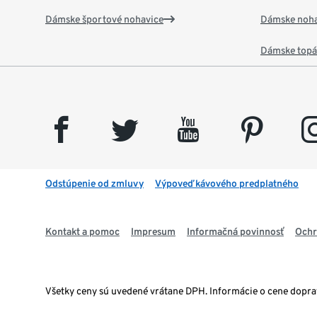
Dámske športové nohavice
Dámske noha
Dámske top
facebook
twitter
youtube
pinterest
insta
Odstúpenie od zmluvy
Výpoveď kávového predplatného
Kontakt a pomoc
Impresum
Informačná povinnosť
Ochr
Všetky ceny sú uvedené vrátane DPH. Informácie o cene dopr