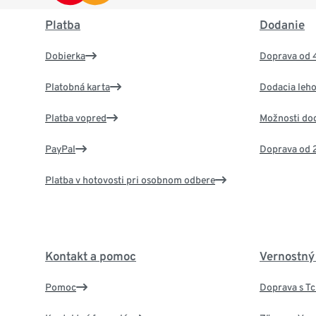
Platba
Dodanie
Dobierka
Doprava od 
Platobná karta
Dodacia leho
Platba vopred
Možnosti do
PayPal
Doprava od 
Platba v hotovosti pri osobnom odbere
Kontakt a pomoc
Vernostný
Pomoc
Doprava s T