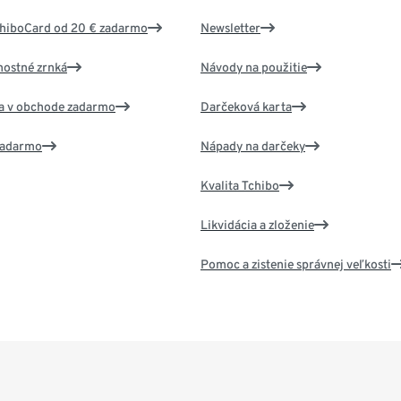
chiboCard od 20 € zadarmo
Newsletter
nostné zrnká
Návody na použitie
va v obchode zadarmo
Darčeková karta
 zadarmo
Nápady na darčeky
Kvalita Tchibo
Likvidácia a zloženie
Pomoc a zistenie správnej veľkosti