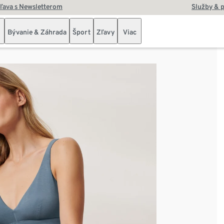
zľava s Newsletterom
Služby & 
Bývanie & Záhrada
Šport
Zľavy
Viac