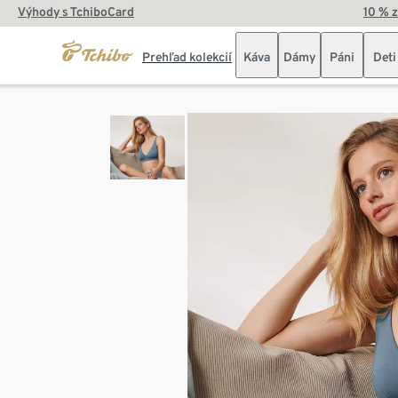
Výhody s TchiboCard
10 % 
Prehľad kolekcií
Káva
Dámy
Páni
Deti