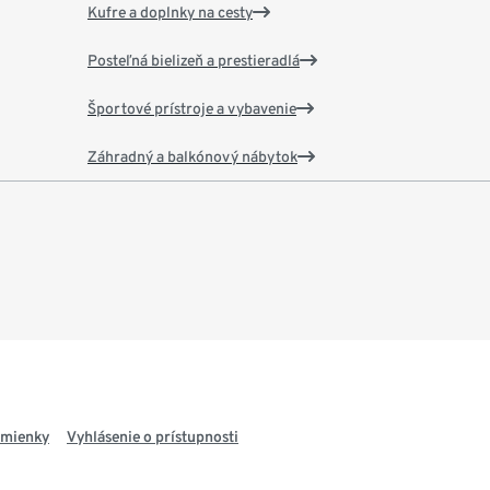
Kufre a doplnky na cesty
Posteľná bielizeň a prestieradlá
Športové prístroje a vybavenie
Záhradný a balkónový nábytok
dmienky
Vyhlásenie o prístupnosti