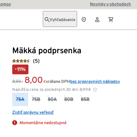
pomoc
Novinky v obchodoch
Vyhľadávanie
Mäkká podprsenka
(5)
-11%
8,00
8,99
vrátane DPH
bez prepravných nákladov
€
€
Najnižšia cena za posledných 30 dní:
8,99
€
75A
75B
80A
80B
85B
Zistiť správnu veľkosť
Momentálne nedostupné