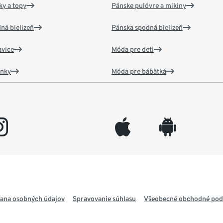
y a topy
Pánske pulóvre a mikiny
ná bielizeň
Pánska spodná bielizeň
vice
Móda pre deti
ánky
Móda pre bábätká
gram
appleinc
android
ana osobných údajov
Spravovanie súhlasu
Všeobecné obchodné po