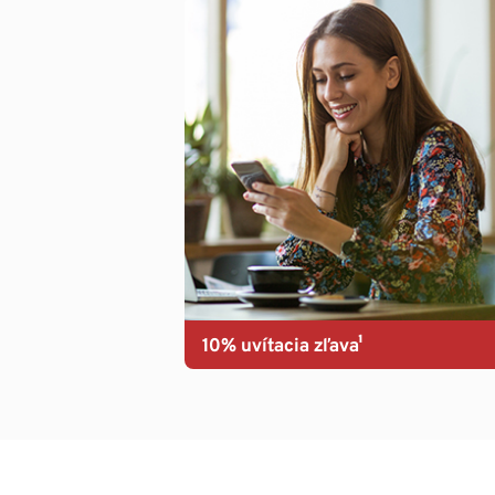
10% uvítacia zľava¹