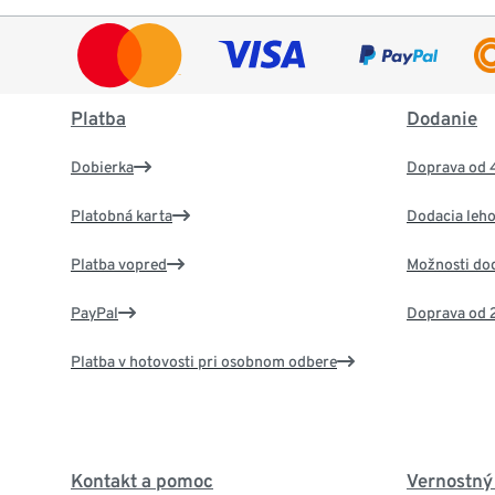
Platba
Dodanie
Dobierka
Doprava od 
Platobná karta
Dodacia leho
Platba vopred
Možnosti do
PayPal
Doprava od 
Platba v hotovosti pri osobnom odbere
Kontakt a pomoc
Vernostný