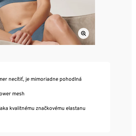
kmer necítiť, je mimoriadne pohodlná
power mesh
vďaka kvalitnému značkovému elastanu