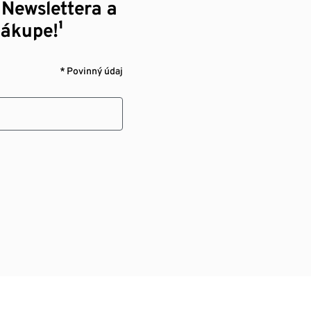
 Newslettera a
nákupe!¹
* Povinný údaj