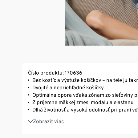
Číslo produktu: 170636
Bez kostíc a výstuže košíčkov – na tele ju ta
Dvojité a nepriehľadné košíčky
Optimálna opora vďaka zónam zo sieťoviny 
Z príjemne mäkkej zmesi modalu a elastanu
Dlhá životnosť a vysoká odolnosť pri praní 
Ramienka s nastaviteľnou dĺžkou
Zobraziť viac
Trojradové zapínanie SoftSeal® na háčiky