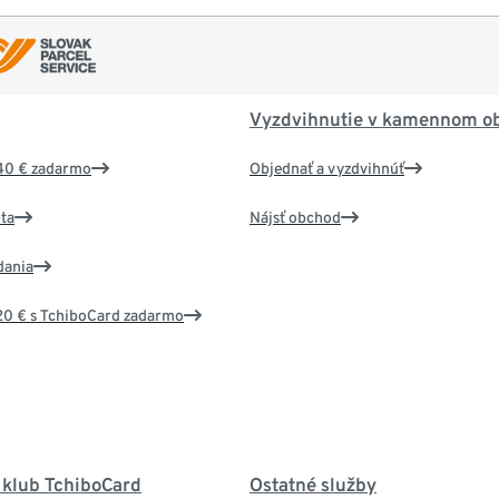
Vyzdvihnutie v kamennom o
40 € zadarmo
Objednať a vyzdvihnúť
ta
Nájsť obchod
dania
20 € s TchiboCard zadarmo
 klub TchiboCard
Ostatné služby