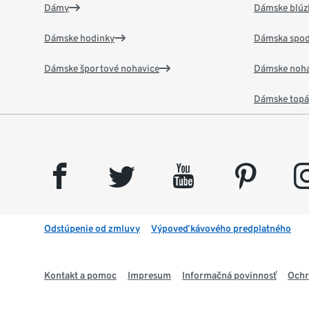
Dámy
Dámske blúzk
Dámske hodinky
Dámska spod
Dámske športové nohavice
Dámske noha
Dámske top
facebook
twitter
youtube
pinterest
insta
Odstúpenie od zmluvy
Výpoveď kávového predplatného
Kontakt a pomoc
Impresum
Informačná povinnosť
Ochr