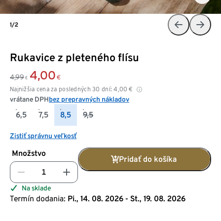
1/2
Rukavice z pleteného flísu
4,00
4,99
€
€
Najnižšia cena za posledných 30 dní:
4,00
€
vrátane DPH
bez prepravných nákladov
6,5
7,5
8,5
9,5
Zistiť správnu veľkosť
Množstvo
Pridať do košíka
Na sklade
Termín dodania:
Pi., 14. 08. 2026 - St., 19. 08. 2026