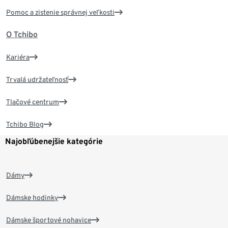
Pomoc a zistenie správnej veľkosti
O Tchibo
Kariéra
Trvalá udržateľnosť
Tlačové centrum
Tchibo Blog
Najobľúbenejšie kategórie
Dámy
Dámske hodinky
Dámske športové nohavice