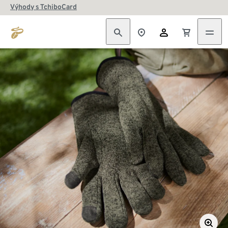
Výhody s TchiboCard