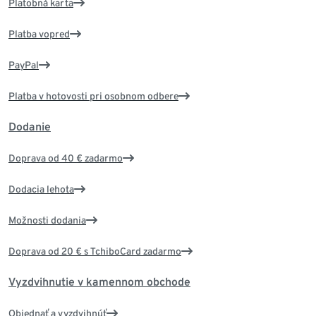
Platobná karta
Platba vopred
PayPal
Platba v hotovosti pri osobnom odbere
Dodanie
Doprava od 40 € zadarmo
Dodacia lehota
Možnosti dodania
Doprava od 20 € s TchiboCard zadarmo
Vyzdvihnutie v kamennom obchode
Objednať a vyzdvihnúť