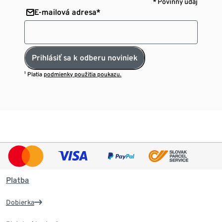
* Povinný údaj
E-mailová adresa*
Prihlásiť sa k odberu noviniek
¹ Platia
podmienky použitia poukazu.
Platba
Dobierka